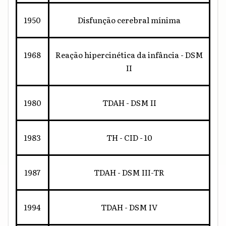
1950
Disfunção cerebral mínima
1968
Reação hipercinética da infância - DSM
II
1980
TDAH - DSM II
1983
TH - CID - 10
1987
TDAH - DSM III-TR
1994
TDAH - DSM IV