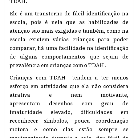
TDAH.
Ele é um transtorno de fácil identificação na
escola, pois é nela que as habilidades de
atenção são mais exigidas e também, como na
escola existem várias crianças para poder
comparar, há uma facilidade na identificação
de algu
ns
comportamento
s
que seja
m
de
prevalência em crianças com o TDAH.
Crianças com TDAH tendem a ter menos
esforço em atividades que ela não considera
atrativa e nem motivante,
apresenta
m
desenhos com grau de
imaturidade elevado, dificuldade
s
em
reconhecer símbolos, pouca coordenação
motora e como elas estão sempre se
movimentando durante a aula, fica fácil de