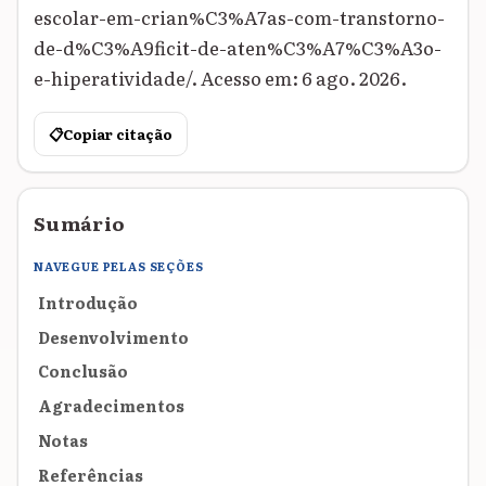
escolar-em-crian%C3%A7as-com-transtorno-
de-d%C3%A9ficit-de-aten%C3%A7%C3%A3o-
e-hiperatividade/. Acesso em: 6 ago. 2026.
📋
Copiar citação
Sumário
NAVEGUE PELAS SEÇÕES
Introdução
Desenvolvimento
Conclusão
Agradecimentos
Notas
Referências