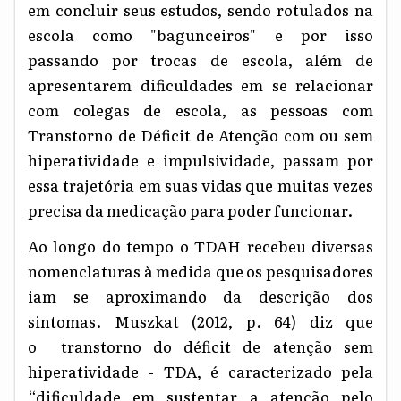
em concluir seus estudos, sendo rotulados na
escola como "bagunceiros" e por isso
pass
ando
por trocas de escola, além de
apresentarem dificuldades em se relacionar
com colegas de escola, as pessoas com
Transtorno de Déficit de Atenção com ou sem
hiperatividade
e impulsividade
, passam por
essa trajetória
em suas vidas
que muitas vezes
precisa da medicação para poder funcionar.
Ao longo do tempo o
TDAH
recebeu diversas
nomenclaturas à medida que os pesquisadores
ia
m
se aproximando da descrição dos
sintomas. M
uszkat
(
2012, p. 64)
diz que
o
transtorno do déficit de atenção sem
hiperatividade - TDA, é caracterizado pela
“dificuldade em sustentar a atenção pelo