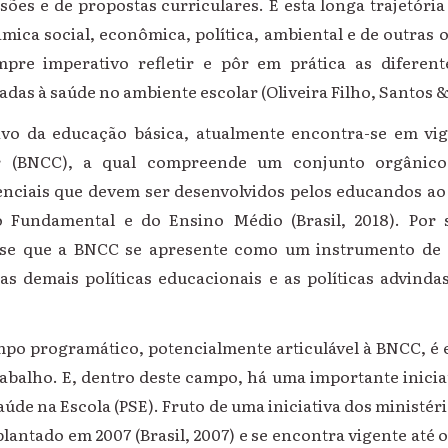
ssões e de propostas curriculares. E esta longa trajetória
âmica social, econômica, política, ambiental e de outras
empre imperativo refletir e pôr em prática as diferen
das à saúde no ambiente escolar (Oliveira Filho, Santos 
vo da educação básica, atualmente encontra-se em vig
 (BNCC), a qual compreende um conjunto orgânico
nciais que devem ser desenvolvidos pelos educandos a
no Fundamental e do Ensino Médio (Brasil, 2018). Po
-se que a BNCC se apresente como um instrumento de a
as demais políticas educacionais e as políticas advind
o programático, potencialmente articulável à BNCC, é
rabalho. E, dentro deste campo, há uma importante inici
úde na Escola (PSE). Fruto de uma iniciativa dos ministér
lantado em 2007 (Brasil, 2007) e se encontra vigente até os