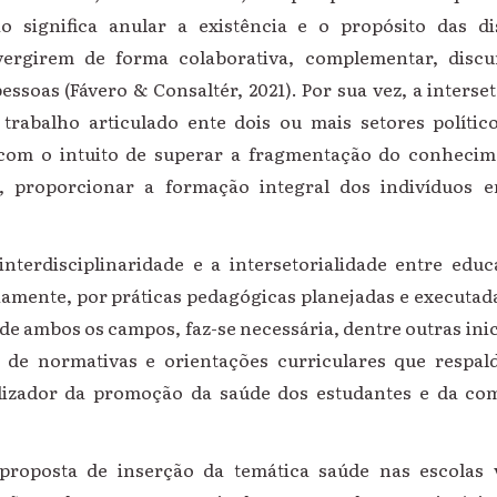
ão significa anular a existência e o propósito das d
nvergirem de forma colaborativa, complementar, discu
soas (Fávero & Consaltér, 2021). Por sua vez, a interse
trabalho articulado ente dois ou mais setores polític
com o intuito de superar a fragmentação do conhecime
 proporcionar a formação integral dos indivíduos e
nterdisciplinaridade e a intersetorialidade entre edu
iamente, por práticas pedagógicas planejadas e executad
 de ambos os campos, faz-se necessária, dentre outras inici
o de normativas e orientações curriculares que respa
lizador da promoção da saúde dos estudantes e da co
 proposta de inserção da temática saúde nas escola