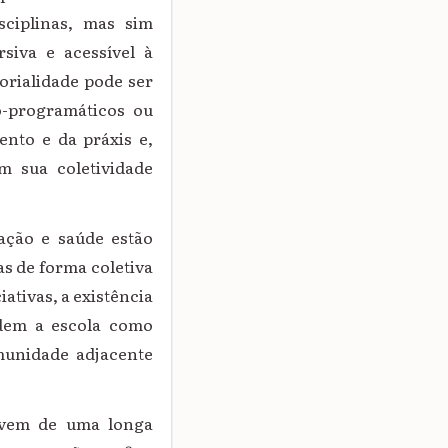
isciplinas, mas sim
rsiva e acessível à
torialidade pode ser
o-programáticos ou
nto e da práxis e,
m sua coletividade
cação e saúde estão
as de forma coletiva
ativas, a existência
ldem a escola como
munidade adjacente
s vem de uma longa