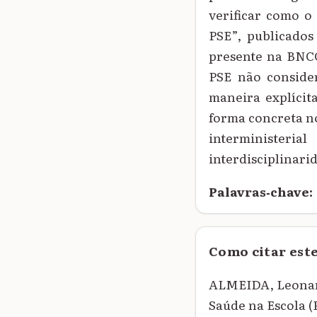
verificar como o
PSE”, publicados
presente na BNCC
PSE não conside
maneira explícit
forma concreta no
interministeria
interdisciplinari
Palavras‑chave:
Como citar est
ALMEIDA, Leonard
Saúde na Escola (