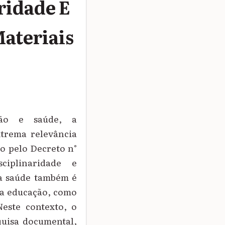
ridade E
Materiais
ção e saúde, a
xtrema relevância
do pelo Decreto n°
ciplinaridade e
ca saúde também é
da educação, como
este contexto, o
quisa documental,