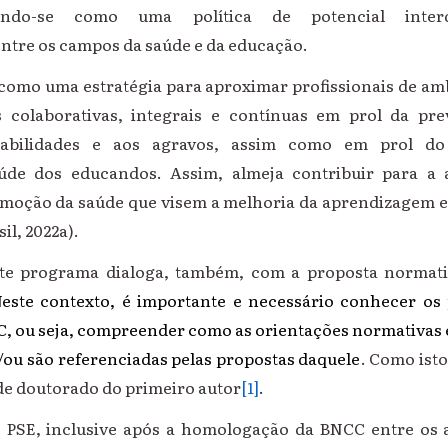
tando-se como uma política de potencial interdi
entre os campos da saúde e da educação.
 como uma estratégia para aproximar profissionais de am
s colaborativas, integrais e contínuas em prol da pre
rabilidades e aos agravos, assim como em prol d
de dos educandos. Assim, almeja contribuir para a 
omoção da saúde que visem a melhoria da aprendizagem e 
il, 2022a).
ste programa dialoga, também, com a proposta normat
este contexto, é importante e necessário conhecer os
CC, ou seja, compreender como as orientações normativas 
/ou são referenciadas pelas propostas daquele
. Como isto
de doutorado do primeiro autor
[1]
.
 PSE, inclusive após a homologação da BNCC entre os 