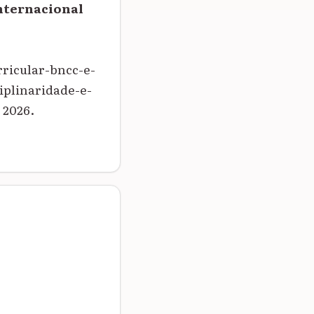
nternacional
ricular-bncc-e-
plinaridade-e-
 2026.