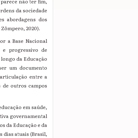
 parece não ter fim,
 ordens da sociedade
tes abordagens dos
& Zômpero, 2020).
or a Base Nacional
 e progressivo de
o longo da Educação
r ser um documento
rticulação entre a
as de outros campos
 educação em saúde,
ativa governamental
ios da Educação e da
 dias atuais (Brasil,