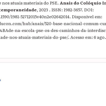
e nos atuais materiais do PSE.
Anais do Colóquio I
ntemporaneidade
, 2023 . ISSN: 1982-3657. DOI:
0.1590/1981-52712015v40n2e02642014. Disponível em:
educon.com/hub/anais/520-base-nacional-comum-cur
Ade-na-escola-pse-os-des-caminhos-da-interdisci
dade-nos-atuais-materiais-do-pse/. Acesso em: 6 ago.
S