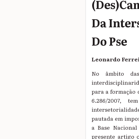
(Des)Cam
Da Inter
Do Pse
Leonardo Ferre
No âmbito das
interdisciplinar
para a formação c
6.286/2007, te
intersetorialida
pautada em impor
a Base Nacional
presente artigo 