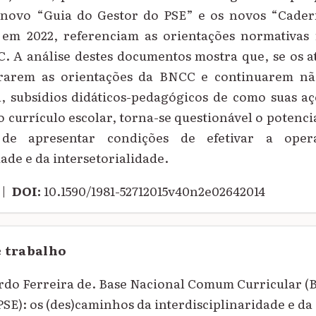
 novo “Guia do Gestor do PSE” e os novos “Cade
 em 2022, referenciam as orientações normativas 
. A análise destes documentos mostra que, se os at
rarem as orientações da BNCC e continuarem nã
a, subsídios didáticos-pedagógicos de como suas 
 currículo escolar, torna-se questionável o potenc
l de apresentar condições de efetivar a oper
dade e da intersetorialidade.
|
DOI:
10.1590/1981-52712015v40n2e02642014
e trabalho
o Ferreira de. Base Nacional Comum Curricular (
PSE): os (des)caminhos da interdisciplinaridade e da