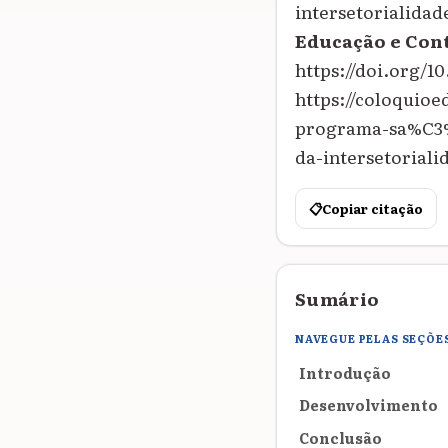
intersetorialidad
Educação e Co
https://doi.org/1
https://coloquio
programa-sa%C3%B
da-intersetoriali
📋
Copiar citação
Sumário
NAVEGUE PELAS SEÇÕE
Introdução
Desenvolvimento
Conclusão