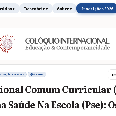
eúdos ▾
Descobrir ▾
Sobre ▾
Inscrições 2026
rabalho
Im
DUCAÇÃO E SAÚDE
⏱ 42 MIN
ional Comum Curricular (
 Saúde Na Escola (Pse): O