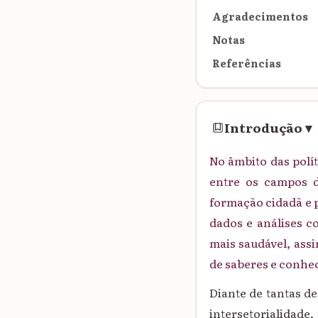
Agradecimentos
Notas
Referências
Introdução
▾
No âmbito das polít
entre os campos d
formação cidadã e p
dados e análises c
mais saudável, ass
de saberes e conhe
Diante de tantas de
intersetorialida