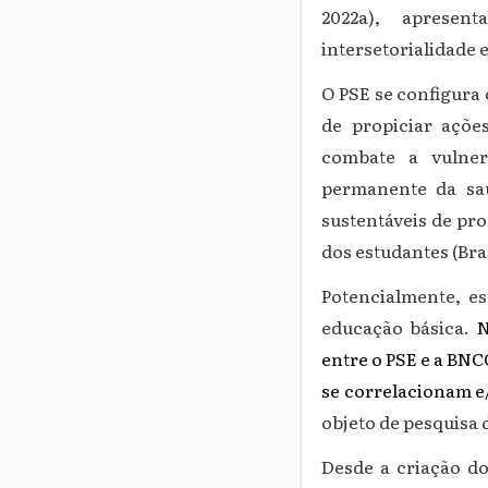
2022a), apresen
intersetorialidade 
O PSE se configura
de propiciar açõe
combate a vulne
permanente da saú
sustentáveis de pr
dos estudantes (Bras
Potencialmente, e
educação básica.
N
entre o PSE e a BN
se correlacionam e
objeto de pesquisa 
Desde a criação do