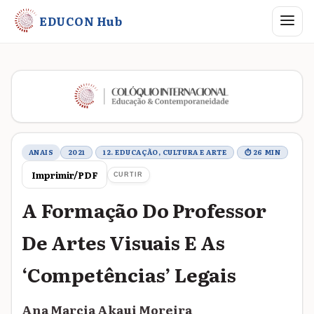
Abrir me
EDUCON Hub
Metadados do trabalho
ANAIS
2021
12. EDUCAÇÃO, CULTURA E ARTE
⏱ 26 MIN
Imprimir/PDF
CURTIR
A Formação Do Professor
De Artes Visuais E As
‘Competências’ Legais
Ana Marcia Akaui Moreira