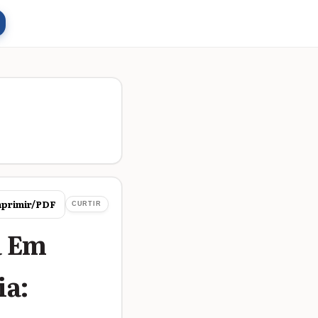
primir/PDF
CURTIR
a Em
ia: