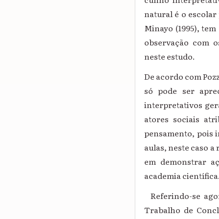
natural é o escolar
Minayo (1995), tem 
observação com os 
neste estudo.
De acordo com Pozze
só pode ser aprec
interpretativos ge
atores sociais at
pensamento, pois in
aulas, neste caso a 
em demonstrar aç
academia científica
Referindo-se agor
Trabalho de Concl