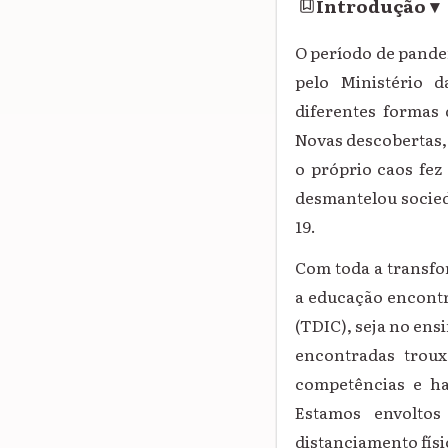
Introdução
▾
O período de pande
pelo Ministério 
diferentes formas 
Novas descobertas,
o próprio caos fe
desmantelou socied
19.
Com toda a transf
a educação encont
(TDIC), seja no ens
encontradas troux
competências e hab
Estamos envolto
distanciamento físi