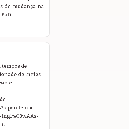
tas de mudança na
 EaD.
m tempos de
ionado de inglês
ção e
de-
3s-pandemia-
e-ingl%C3%AAs-
6.