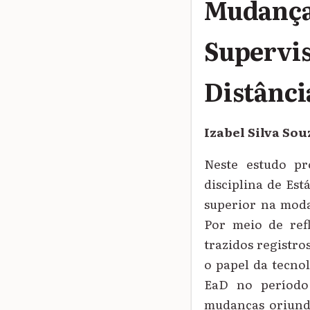
Mudanças
Supervis
Distânci
Izabel Silva So
Neste estudo pr
disciplina de Est
superior na moda
Por meio de ref
trazidos registro
o papel da tecnol
EaD no período
mudanças oriund