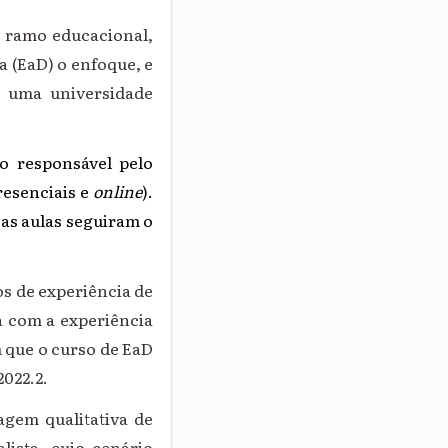
o ramo educacional,
a (EaD) o enfoque, e
m uma universidade
ão responsável pelo
resenciais e
online
).
as aulas seguiram o
os de experiência de
na com a experiência
 que o curso de EaD
2022.2.
gem qualitativa de
lista, cujo cenário