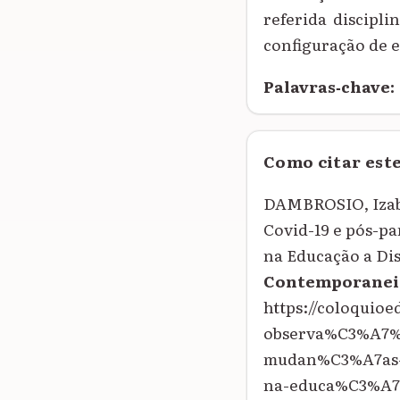
referida discipl
configuração de e
Palavras‑chave:
Como citar est
DAMBROSIO, Izabe
Covid-19 e pós-pa
na Educação a Di
Contemporanei
https://coloqui
observa%C3%A7%C
mudan%C3%A7as-n
na-educa%C3%A7%