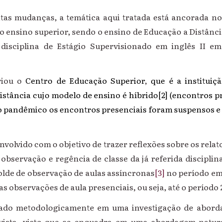
tas mudanças, a temática aqui tratada está ancorada n
 ensino superior, sendo o ensino de Educação a Distânci
a disciplina de Estágio Supervisionado em inglês II e
riou o
Centro de Educação Superior
,
que é a instituiç
istância cujo modelo de ensino é híbrido
[2]
(encontros p
o pandêmico os encontros presenciais foram suspensos e 
envolvido com o objetivo de trazer reflexões sobre os relat
 observação e regência de classe da já referida discipli
lde de observação de aulas assíncronas
[3]
no período em
s observações de aula presenciais, ou seja, até o período 
tado metodologicamente em uma investigação de aborda
vista, visto que se enquadra em uma abordagem natura