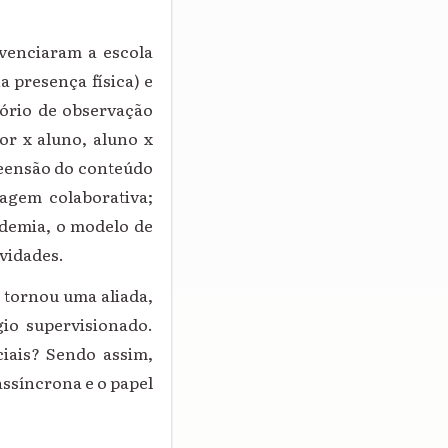
ivenciaram a escola
na presença física) e
tório de observação
or x aluno, aluno x
reensão do conteúdo
agem colaborativa;
demia, o modelo de
vidades.
 tornou uma aliada,
gio supervisionado.
iais? Sendo assim,
 assíncrona e o papel