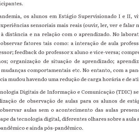
icipantes.
ndemia, os alunos em Estágio Supervisionado I e II, v
xperiências sensoriais mais reais (ouvir, ler, ver e falar 
 à distância e na relação com o aprendizado. No labora
observar fatores tais como: a interação de aula profess
fessor; feedback do professor x aluno e vice-versa; comp
nos; organização de situação de aprendizado; aprendiz
; mudanças comportamentais etc. No entanto, com a pan
cia mudou havendo uma redução de carga horária e de ati
nologia Digitais de Informação e Comunicação (TDIC) se
bilização de observação de aulas para os alunos de está
observar aulas sem o acontecimento das aulas presenc
ape da tecnologia digital, diferentes olhares sobre a aula
pandêmico e ainda pós-pandêmico.