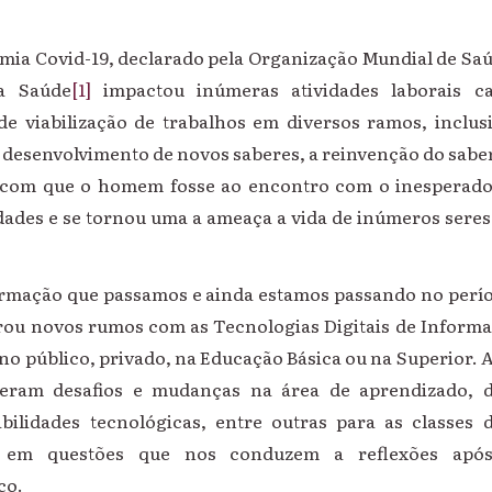
mia Covid-19, declarado pela Organização Mundial de Saú
da Saúde
[1]
impactou inúmeras atividades laborais c
de viabilização de trabalhos em diversos ramos, inclus
 desenvolvimento de novos saberes, a reinvenção do saber
z com que o homem fosse ao encontro com o inesperado
ades e se tornou uma a ameaça a vida de inúmeros sere
ormação que passamos e ainda estamos passando no perí
rou novos rumos com as Tecnologias Digitais de Inform
ino público, privado, na Educação Básica ou na Superior. 
eram desafios e mudanças na área de aprendizado, 
ilidades tecnológicas, entre outras para as classes 
s em questões que nos conduzem a reflexões após
co.