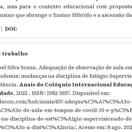
ina, mas para o contexto educacional com propos
nsino que abrange o Ensino Híbrido e a ascensão da
|
DOI:
e trabalho
l Silva Souza. Adequação de observação de aula e
ndemia: mudanças na disciplina de Estágio Supervis
stância.
Anais do Colóquio Internacional Educa
dade
, 2022 . ISSN: 1982-3657. Disponível em:
oeducon.com/hub/anais/437-adequa%C3%A7%C3%A3o-
3%A3o-de-aula-em-tempos-de-covid-19-e-p%C3%B
a-disciplina-de-est%C3%A1gio-supervisionado-d
C3%A3o-a-dist%C3%A2ncia/. Acesso em: 8 ago. 202