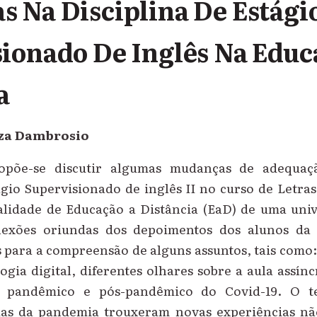
 Na Disciplina De Estági
ionado De Inglês Na Educ
a
uza Dambrosio
opõe-se discutir algumas mudanças de adequa
ágio Supervisionado de inglês II no curso de Letra
lidade de Educação a Distância (EaD) de uma univ
lexões oriundas dos depoimentos dos alunos da d
s para a compreensão de alguns assuntos, tais como:
ogia digital, diferentes olhares sobre a aula assín
 pandêmico e pós-pandêmico do Covid-19. O te
as da pandemia trouxeram novas experiências nã