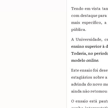
Tendo em vista tan
com destaque para o
mais específico, 
pública.
A Universidade, c
ensino superior à d
Todavia, no períod
modelo
online
.
Este ensaio foi des
estagiários sobre a
advinda do novo mo
ainda não retomou a
O ensaio está pau
cunho interpretati