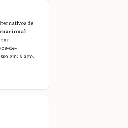
ternativos de
rnacional
l em:
vos-de-
so em: 9 ago.