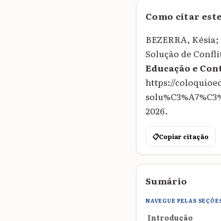
Como citar est
BEZERRA, Késia; 
Solução de Confli
Educação e Co
https://coloquio
solu%C3%A7%C3%A3
2026.
📋
Copiar citação
Sumário
NAVEGUE PELAS SEÇÕE
Introdução