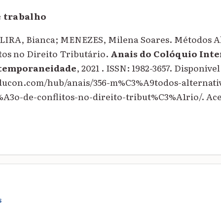
e trabalho
LIRA, Bianca; MENEZES, Milena Soares. Métodos Al
tos no Direito Tributário.
Anais do Colóquio Inte
ntemporaneidade
, 2021 . ISSN: 1982-3657. Disponíve
educon.com/hub/anais/356-m%C3%A9todos-alternati
o-de-conflitos-no-direito-tribut%C3%A1rio/. Aces
S