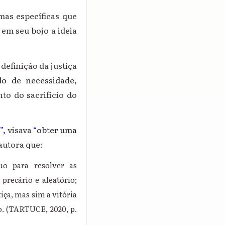
mas específicas que
 em seu bojo a ideia
definição da justiça
do de necessidade,
to do sacrifício do
o
”,
visava
“
obter uma
 autora que:
uo para resolver as
precário e aleatório;
iça, mas sim a vitória
o. (TARTUCE, 2020, p.