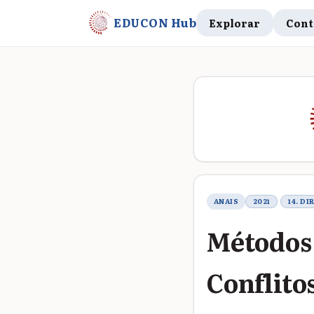
EDUCON Hub
Explorar
Cont
Metadados do t
ANAIS
2021
14. D
Métodos 
Conflito