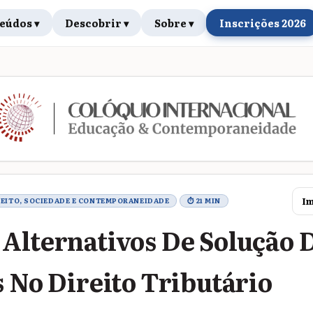
eúdos ▾
Descobrir ▾
Sobre ▾
Inscrições 2026
rabalho
Im
IREITO, SOCIEDADE E CONTEMPORANEIDADE
⏱ 21 MIN
Alternativos De Solução 
s No Direito Tributário