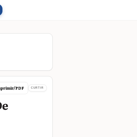
primir/PDF
CURTIR
De