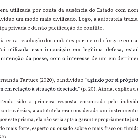
era utilizada por conta da ausência do Estado com nor
íduo um modo mais civilizado. Logo, a autotutela trazia
tiça privada e da não pacificação do conflito.
via era a resolução dos embates por meio da força e com a 
oi
utilizada essa imposição em legítima defesa, esta
nutenção da posse, com o interesse
de um em detrimen
rnanda Tartuce (2020), o indivíduo “
agindo por si própri
m em relação à situação desejada”
(p. 20)
.
Ainda, explica a
Tendo sido a primeira resposta encontrada pelo indivíd
controvérsias, a autotutela era considerada um instrumento 
por este prisma, ela não seria apta a garantir propriamente just
do mais forte, esperto ou ousado sobre o mais fraco ou tímid
20)