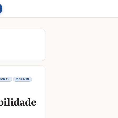
CIONAL
⏱ 32 MIN
bilidade