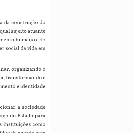
ia da construção do
qual sujeito atuante
samento humano e do
r social da vida em
inar, organizando o
im, transformando e
imento e identidade
ucionar a sociedade
viço do Estado para
s instituições como
ivíduo de acordo com