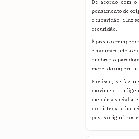
De acordo com o a
pensamento de origi
e escuridão: a luz 
escuridão.
É preciso romper c
e minimizando a cul
quebrar o paradig
mercado imperialis
Por isso, se faz 
movimento indígena
memória social até 
no sistema educaci
povos originários e