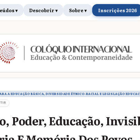
eúdos ▾
Descobrir ▾
Sobre ▾
Inscrições 2026
rabalho
 PARA A EDUCAÇÃO BÁSICA, DIVERSIDADE ÉTNICO-RACIAL E LEGISLAÇÃO EDUCA
TIR
o, Poder, Educação, Invisi
ria E Memória Dos Povos