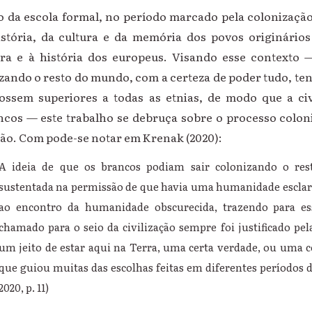
 da escola formal, no período marcado pela colonizaçã
história, da cultura e da memória dos povos originário
tura e à história dos europeus. Visando esse context
zando o resto do mundo, com a certeza de poder tudo, te
fossem superiores a todas as etnias, de modo que a ci
ncos — este trabalho se debruça sobre o processo colon
ão. Com pode-se notar em Krenak (2020):
A ideia de que os brancos podiam sair colonizando o re
sustentada na permissão de que havia uma humanidade esclare
ao encontro da humanidade obscurecida, trazendo para ess
chamado para o seio da civilização sempre foi justificado pel
um jeito de estar aqui na Terra, uma certa verdade, ou uma 
que guiou muitas das escolhas feitas em diferentes períodos 
2020, p. 11)