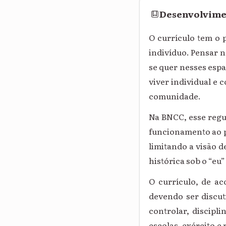
Desenvolvim
O currículo tem o 
indivíduo. Pensar n
se quer nesses esp
viver individual e
comunidade.
Na BNCC, esse regu
funcionamento ao p
limitando a visão 
histórica sob o “eu
O currículo, de a
devendo ser discut
controlar, discipl
escolas, exército e