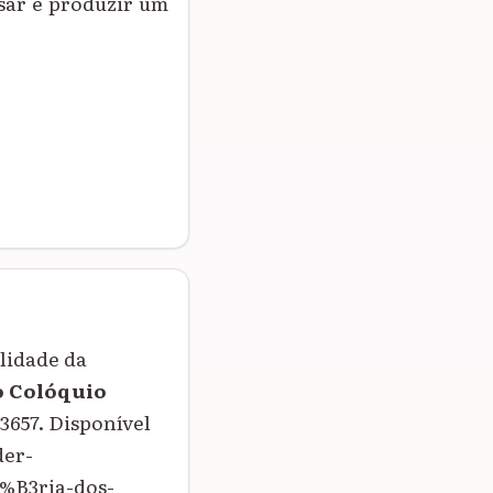
nsar e produzir um
lidade da
o Colóquio
-3657. Disponível
der-
%B3ria-dos-