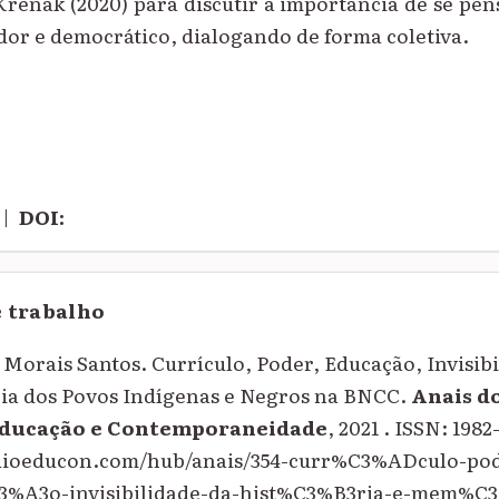
Krenak (2020) para discutir a importância de se pe
dor e democrático, dialogando de forma coletiva.
|
DOI:
e trabalho
orais Santos. Currículo, Poder, Educação, Invisibi
ia dos Povos Indígenas e Negros na BNCC.
Anais d
Educação e Contemporaneidade
, 2021 . ISSN: 1982
quioeducon.com/hub/anais/354-curr%C3%ADculo-po
A3o-invisibilidade-da-hist%C3%B3ria-e-mem%C3