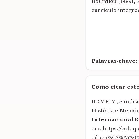
Bourdieu (1989), 
currículo integra
Palavras‑chave:
Como citar est
BOMFIM, Sandra M
História e Memór
Internacional 
em: https://colo
educa%C3%A7%C3%