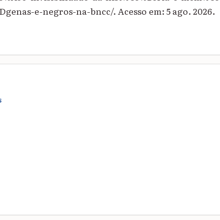
enas-e-negros-na-bncc/. Acesso em: 5 ago. 2026.
S