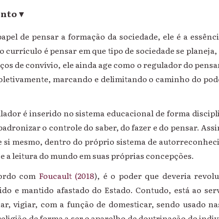
ento
▾
papel de pensar a formação da sociedade, ele é a essênc
o currículo é pensar em que tipo de sociedade se planeja, 
aços de convívio, ele ainda age como o regulador do pen
 coletivamente, marcando e delimitando o caminho do pode
lador é inserido no sistema educacional de forma discipl
adronizar o controle do saber, do fazer e do pensar. Ass
de si mesmo, dentro do próprio sistema de autorreconhec
” e a leitura do mundo em suas próprias concepções.
cordo com
Foucault (2018
), é o poder que deveria revol
ido e mantido afastado do Estado. Contudo, está ao ser
inar, vigiar, com a função de domesticar, sendo usado na
 religião de forma a ser o aparelho de doutrinação do ind