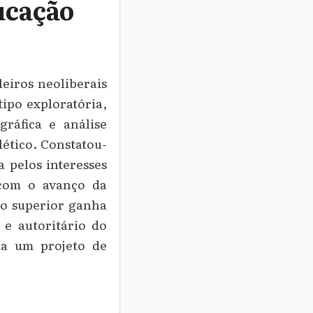
ucação
leiros neoliberais
tipo exploratória,
gráfica e análise
lético. Constatou-
a pelos interesses
 com o avanço da
no superior ganha
 e autoritário do
ia um projeto de