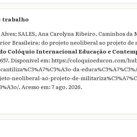
e trabalho
Alves; SALES, Ana Carolyna Ribeiro. Caminhos da 
ior Brasileira: do projeto neoliberal ao projeto de 
 do Colóquio Internacional Educação e Conte
-3657. Disponível em: https://coloquioeducon.com/hub
rcantiliza%C3%A7%C3%A3o-da-educa%C3%A7%C3%A
ojeto-neoliberal-ao-projeto-de-militariza%C3%A7%
A3o/. Acesso em: 7 ago. 2026.