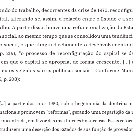
do do trabalho, decorrentes da crise de 1970, reconfig
al, alterando-se, assim, a relação entre o Estado e a so
balho. A partir disso, houve uma refuncionalização do Est
a social, ao mesmo tempo que se consolidou uma tendência
 social, o que atingiu diretamente o desenvolvimento da
p. 219), “o processo de reconfiguração do capital se dá 
em que o capital se apropria, de forma crescente, [...] 
 cujos veículos são as políticas sociais”. Conforme Man
 p. 208):
[...] a partir dos anos 1980, sob a hegemonia da doutrina n
nacionais promovem “reformas”, gerando uma repartição da r
concentrada, em favor das instituições financeiras. Essas refo
traduzem uma deserção dos Estados de sua função de provedor d