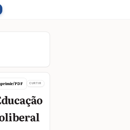
primir/PDF
CURTIR
Educação
oliberal