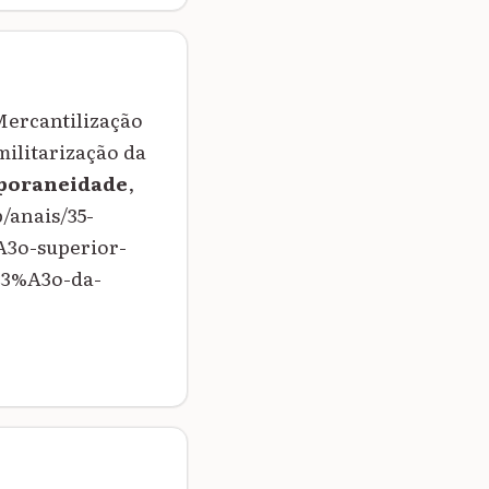
Mercantilização
militarização da
mporaneidade
,
/anais/35-
3o-superior-
C3%A3o-da-