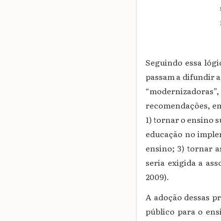
Seguindo essa lógic
passam a difundir a
“modernizadoras”
recomendações, em 
1) tornar o ensino 
educação no implem
ensino; 3) tornar 
seria exigida a as
2009).
A adoção dessas pr
público para o ens