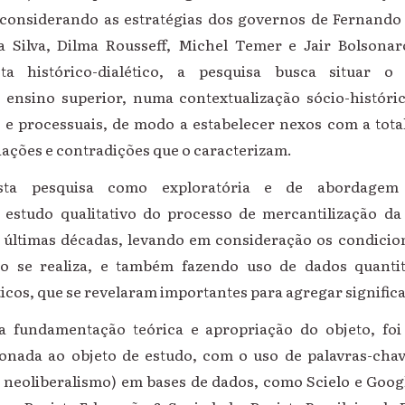
, considerando as estratégias dos governos de Fernand
a Silva, Dilma Rousseff, Michel Temer e Jair Bolsona
ta histórico-dialético, a pesquisa busca situar o
 ensino superior, numa contextualização sócio-históric
 e processuais, de modo a estabelecer nexos com a tota
ações e contradições que o caracterizam.
esta pesquisa como exploratória e de abordagem qu
 estudo qualitativo do processo de mercantilização d
s últimas décadas, levando em consideração os condicio
o se realiza, e também fazendo uso de dados quantita
ticos, que se revelaram importantes para agregar significa
a fundamentação teórica e apropriação do objeto, foi 
cionada ao objeto de estudo, com o uso de palavras-chav
 neoliberalismo) em bases de dados, como Scielo e Goo