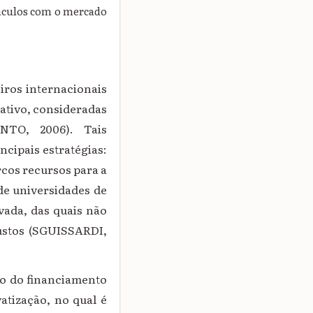
ínculos com o mercado
eiros internacionais
cativo, consideradas
INTO, 2006). Tais
cipais estratégias:
rcos recursos para a
de universidades de
vada, das quais não
custos (SGUISSARDI,
ão do financiamento
atização, no qual é