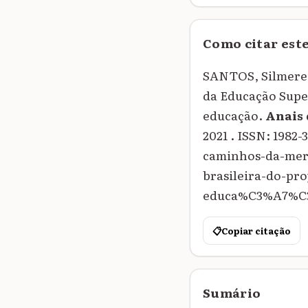
Como citar est
SANTOS, Silmere 
da Educação Super
educação.
Anais
2021 . ISSN: 1982
caminhos-da-me
brasileira-do-pr
educa%C3%A7%C3%
📋
Copiar citação
Sumário