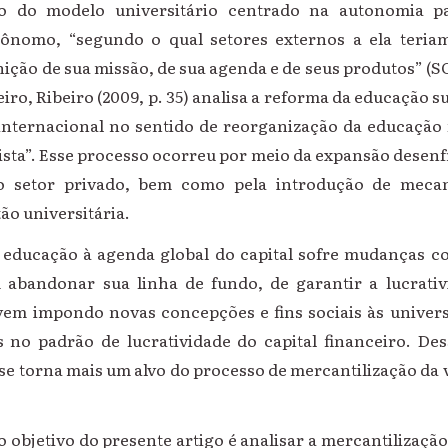
ito do modelo universitário centrado na autonomia 
rônomo, “segundo o qual setores externos a ela teria
nição de sua missão, de sua agenda e de seus produtos” (
eiro, Ribeiro (2009, p. 35) analisa a reforma da educação 
ternacional no sentido de reorganização da educação 
ista”. Esse processo ocorreu por meio da expansão desenf
o setor privado, bem como pela introdução de meca
ão universitária.
 educação à agenda global do capital sofre mudanças c
 abandonar sua linha de fundo, de garantir a lucrativ
 vem impondo novas concepções e fins sociais às univers
s no padrão de lucratividade do capital financeiro. De
 se torna mais um alvo do processo de mercantilização da v
o objetivo do presente artigo é analisar a mercantilizaçã