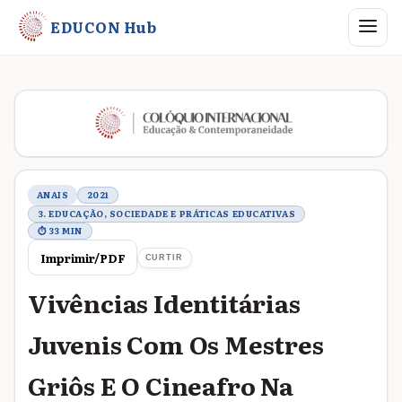
Abrir me
EDUCON Hub
Metadados do trabalho
ANAIS
2021
3. EDUCAÇÃO, SOCIEDADE E PRÁTICAS EDUCATIVAS
⏱ 33 MIN
Imprimir/PDF
CURTIR
Vivências Identitárias
Juvenis Com Os Mestres
Griôs E O Cineafro Na