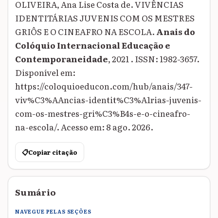
OLIVEIRA, Ana Lise Costa de. VIVÊNCIAS
IDENTITÁRIAS JUVENIS COM OS MESTRES
GRIÔS E O CINEAFRO NA ESCOLA.
Anais do
Colóquio Internacional Educação e
Contemporaneidade
, 2021 . ISSN: 1982-3657.
Disponível em:
https://coloquioeducon.com/hub/anais/347-
viv%C3%AAncias-identit%C3%A1rias-juvenis-
com-os-mestres-gri%C3%B4s-e-o-cineafro-
na-escola/. Acesso em: 8 ago. 2026.
📋
Copiar citação
Sumário
NAVEGUE PELAS SEÇÕES