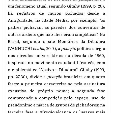
um fenômeno atual, segundo Gitahy (1999, p. 20),
há registros de muros pichados desde a
Antiguidade, na Idade Média, por exemplo, "os
padres pichavam as paredes dos conventos de
outras ordens que não lhes eram simpáticas". No
Brasil, segundo o site Memórias da Ditadura
(VANNUCHI
et alia
, 20-?), a
pixação
política surgiu
nos círculos universitários na década de 1960,
inspirada no movimento estudantil francês, com
o emblemático "Abaixo a Ditadura". Gitahy (1999,
pp. 27-30), divide a
pixação
brasileira em quatro
fases: a primeira caracteriza-se pela assinatura
exaustiva do próprio nome; a segunda fase
compreende a competição pelo espaço, uso de
pseudônimo e marca de grupos de pichadores; na
terceira fase a
pixação
alcança os lugares mais