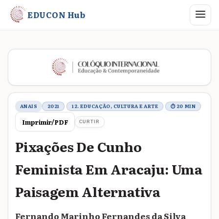
Abrir me
EDUCON Hub
Metadados do trabalho
ANAIS
2021
12. EDUCAÇÃO, CULTURA E ARTE
⏱ 20 MIN
Imprimir/PDF
CURTIR
Pixações De Cunho
Feminista Em Aracaju: Uma
Paisagem Alternativa
Fernando Marinho Fernandes da Silva