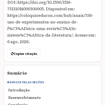
DOI: https://doi.org/10.1590/1516-
73132014000300005. Disponível em:
https://coloquioeducon.com/hub/anais/336-
uso-de-experimentos-no-ensino-de-
f%C3%ADsica-uma-revis%C3%A3o-
sistem%C3%A1tica-da-literatura/. Acesso em:
6 ago. 2026.
📋
Copiar citação
Sumário
NAVEGUE PELAS SEÇÕES
Introdução
Desenvolvimento
Conclusão