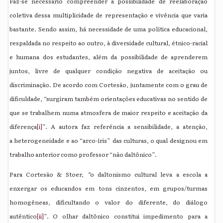
Faz-se necessário compreender a possibilidade de reelaboração
coletiva dessa multiplicidade de representação e vivência que varia
bastante. Sendo assim, há necessidade de uma política educacional,
respaldada no respeito ao outro, à diversidade cultural, étnico-racial
e humana dos estudantes, além da possibilidade de aprenderem
juntos, livre de qualquer condição negativa de aceitação ou
discriminação. De acordo com Cortesão, juntamente com o grau de
dificuldade, “surgiram também orientações educativas no sentido de
que se trabalhem numa atmosfera de maior respeito e aceitação da
diferença
[i]
”. A autora faz referência a sensibilidade, a atenção,
a heterogeneidade e ao “arco-íris” das culturas, o qual designou em
trabalho anterior como professor “não daltônico”.
Para Cortesão & Stoer,
“
o daltonismo cultural leva a escola a
enxergar os educandos em tons cinzentos, em grupos/turmas
homogêneas, dificultando o valor do diferente, do diálogo
autêntico
[ii]
”. O olhar daltônico constitui impedimento para a