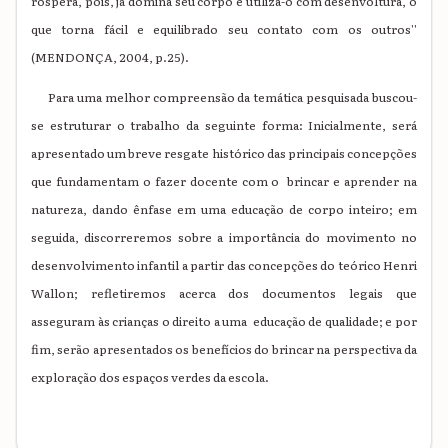
róspera, pois, já domina seu corpo e utiliza-o com desenvoltura, o
que torna fácil e equilibrado seu contato com os outros''
(MENDONÇA, 2004, p.25).
Para uma melhor compreensão da temática pesquisada buscou-
se estruturar o trabalho da seguinte forma: Inicialmente, será
apresentado um breve resgate histórico das principais concepções
que fundamentam o fazer docente com o brincar e aprender na
natureza, dando ênfase em uma educação de corpo inteiro; em
seguida, discorreremos sobre a importância do movimento no
desenvolvimento infantil a partir das concepções do teórico Henri
Wallon; refletiremos acerca dos documentos legais que
asseguram às crianças o direito a uma educação de qualidade; e por
fim, serão apresentados os benefícios do brincar na perspectiva da
exploração dos espaços verdes da escola.