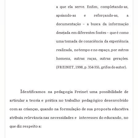
a que ela serve. Enfim, completando-as,
apoiando-as e reforçando-as, a
documentação – a busca da informação
desejada em diferentes fontes – que é como
uma tomada de consciência da experiência
realizada, no tempo e no espaço, por outros
homens, outras raças, outras gerações.
(FREINET, 1998, p. 354-355, grifos do autor).
I
dentificamos na pedagogia Freinet uma possibilidade de
articular a teoria e prática no trabalho pedagógico desenvolvido
com as crianças, quando na formulação de sua proposta educativa
atribuiu relevância nas necessidades e interesses do educando, no
que diz respeito a: