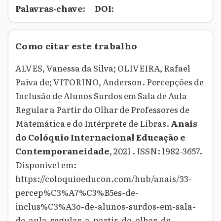
Palavras‑chave:
|
DOI:
Como citar este trabalho
ALVES, Vanessa da Silva; OLIVEIRA, Rafael
Paiva de; VITORINO, Anderson. Percepções de
Inclusão de Alunos Surdos em Sala de Aula
Regular a Partir do Olhar de Professores de
Matemática e do Intérprete de Libras.
Anais
do Colóquio Internacional Educação e
Contemporaneidade
, 2021 . ISSN: 1982-3657.
Disponível em:
https://coloquioeducon.com/hub/anais/33-
percep%C3%A7%C3%B5es-de-
inclus%C3%A3o-de-alunos-surdos-em-sala-
de-aula-regular-a-partir-do-olhar-de-