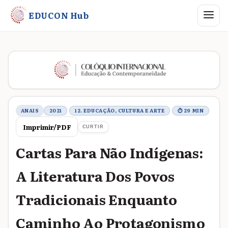
Abrir me
EDUCON Hub
Metadados do trabalho
ANAIS
2021
12. EDUCAÇÃO, CULTURA E ARTE
⏱ 29 MIN
Imprimir/PDF
CURTIR
Cartas Para Não Indígenas:
A Literatura Dos Povos
Tradicionais Enquanto
Caminho Ao Protagonismo