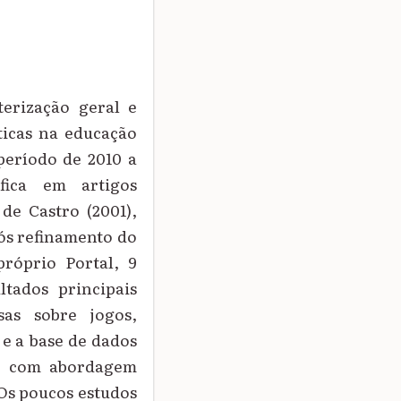
terização geral e
áticas na educação
 período de 2010 a
áfica em artigos
de Castro (2001),
pós refinamento do
próprio Portal, 9
ltados principais
as sobre jogos,
e a base de dados
po com abordagem
 Os poucos estudos