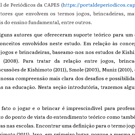
al de Periódicos da CAPES (
https://portaldeperiodicos.ca
itores que envolvem os termos jogos, brincadeiras, ma
ais do ensino fundamental, entre outros.
s autores que ofereceram suporte teórico para um 
nceitos envolvidos neste estudo. Em relação às conce
jogos e brincadeiras, baseamo-nos nos estudos de Kishim
 (2008). Para tratar da relação entre jogos, brinc
scussões de Kishimoto (2011), Smole (2003), Muniz (2010),
nossa compreensão mais clara dos desafios e possibilidad
as na educação. Nesta seção introdutória, trazemos algu
o jogar e o brincar é imprescindível para profess
to do ponto de vista do entendimento teórico como tamb
vas nas escolas. Encontrar uma definição para o termo jog
imoto (2011). Isso, em primeiro lugar, porque a mesma p