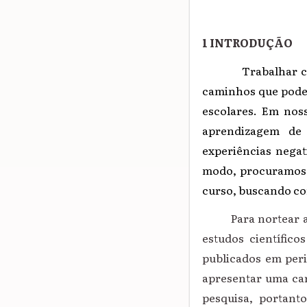
1 INTRODUÇÃO
Trabalhar c
caminhos que podem
escolares. Em noss
aprendizagem
de
experiências negat
modo, procuramos 
curso, buscando con
Para nortear a bu
estudos científico
publicados em peri
apresentar uma car
pesquisa, portanto