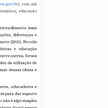
pes.gov.br
), com um
temática, educação
entendimento mais
pções, diferenças e
oto (2011), Piccolo
adeiras e educação
 entre outros, foram
es da utilização de
mas dessas ideias e
ores, educadores e
ém para dar suporte
o não é algo simples
alavra (jogo) possui