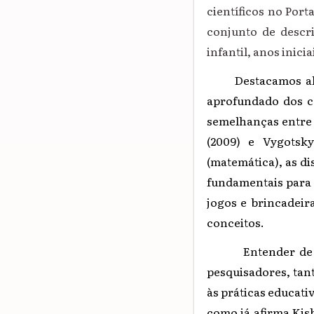
científicos no Port
conjunto de descr
infantil, anos inici
Destacamos algun
aprofundado dos co
semelhanças entre 
(2009) e Vygotsky
(matemática), as di
fundamentais para 
jogos e brincadeir
conceitos.
Entender de fato 
pesquisadores, tan
às práticas educati
como já afirma Kish