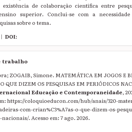
 existência de colaboração científica entre pesq
 ensino superior. Conclui-se com a necessidad
quisas sobre o tema.
|
DOI:
e trabalho
ora; ZOGAIB, Simone. MATEMÁTICA EM JOGOS E 
O QUE DIZEM OS PESQUISAS EM PERIÓDICOS NAC
ternacional Educação e Contemporaneidade
, 20
 em: https://coloquioeducon.com/hub/anais/320-ma
cadeiras-com-crian%C3%A7as-o-que-dizem-os-pesqu
acionais/. Acesso em: 7 ago. 2026.