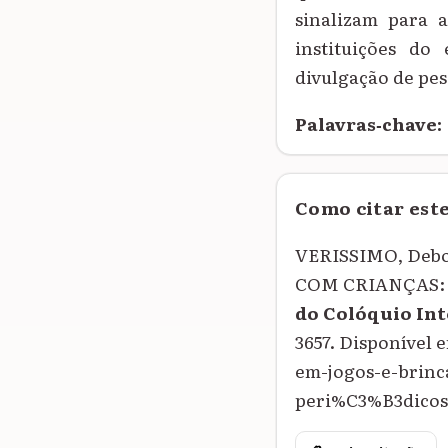
sinalizam para a
instituições do
divulgação de pes
Palavras‑chave:
Como citar est
VERISSIMO, Deb
COM CRIANÇAS: 
do Colóquio In
3657. Disponível
em-jogos-e-brin
peri%C3%B3dicos-n