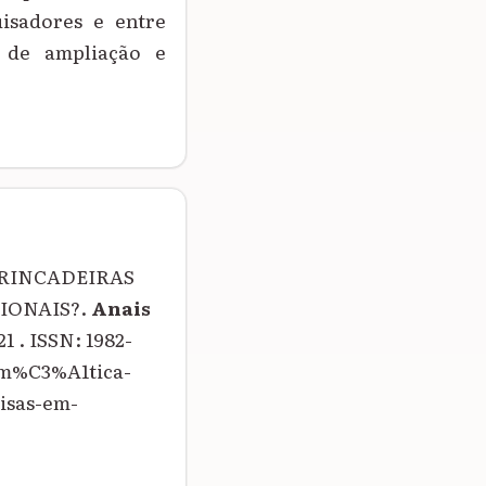
uisadores e entre
e de ampliação e
BRINCADEIRAS
IONAIS?.
Anais
21 . ISSN: 1982-
tem%C3%A1tica-
isas-em-