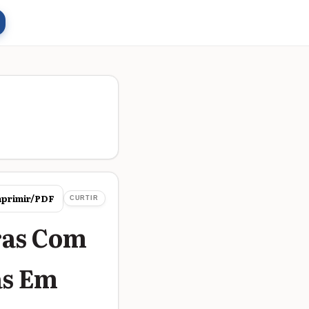
primir/PDF
CURTIR
ras Com
as Em