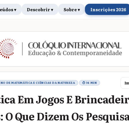
eúdos ▾
Descobrir ▾
Sobre ▾
Inscrições 2026
rabalho
Im
SINO DE MATEMÁTICA E CIÊNCIAS DA NATUREZA
⏱ 34 MIN
ca Em Jogos E Brincadei
: O Que Dizem Os Pesquis