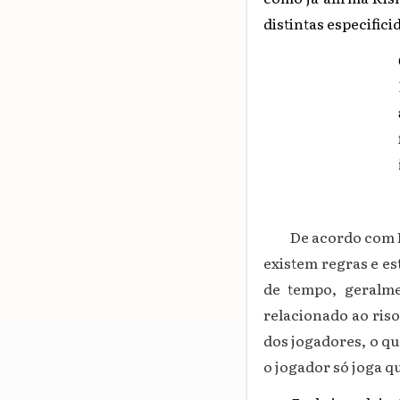
distintas especific
De acordo com Kish
existem regras e es
de tempo, geralme
relacionado ao riso
dos jogadores, o que
o jogador só joga q