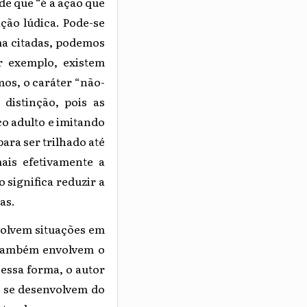
e que “é a ação que
ção lúdica. Pode-se
ma citadas, podemos
or exemplo, existem
mos, o caráter “não-
distinção, pois as
o adulto e imitando
para ser trilhado até
ais efetivamente a
 significa reduzir a
as.
volvem situações em
 Também envolvem o
Dessa forma, o autor
e se desenvolvem do