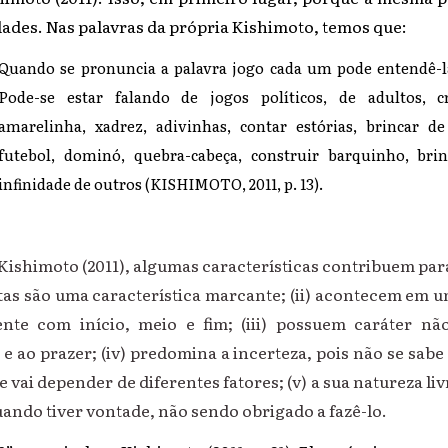
idades. Nas palavras da própria Kishimoto, temos que:
Quando se pronuncia a palavra jogo cada um pode entendê-l
Pode-se estar falando de jogos políticos, de adultos, c
amarelinha, xadrez, adivinhas, contar estórias, brincar de
futebol, dominó, quebra-cabeça, construir barquinho, br
infinidade de outros (KISHIMOTO, 2011, p. 13).
imoto (2011), algumas características contribuem para de
tas são uma característica marcante; (ii) acontecem em u
nte com início, meio e fim; (iii) possuem caráter não
 e ao prazer; (iv) predomina a incerteza, pois não se sab
 vai depender de diferentes fatores; (v) a sua natureza liv
uando tiver vontade, não sendo obrigado a fazê-lo.