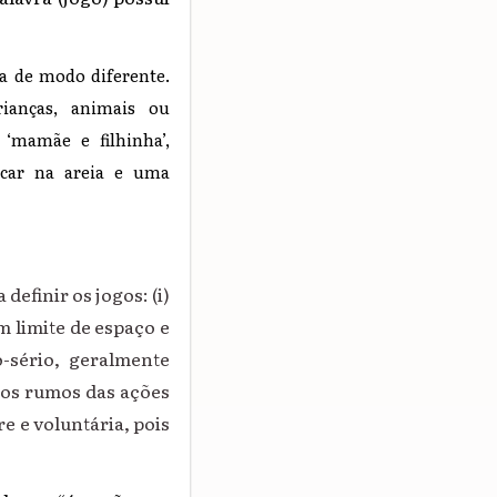
a de modo diferente.
rianças, animais ou
 ‘mamãe e filhinha’,
incar na areia e uma
finir os jogos: (i)
m limite de espaço e
-sério, geralmente
e os rumos das ações
re e voluntária, pois