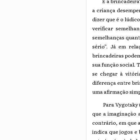
E a brincadeira?” 
a criança desempen
dizer que é o lúdic
verificar semelhan
semelhanças quanto 
sério”. Já em rel
brincadeiras podem
sua função social.
T
se chegar à vitór
diferença entre bri
uma afirmação simpl
Para Vygotsky (199
que a imaginação 
contrário, em que a
indica que jogos e