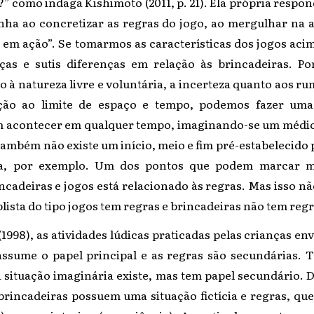
como indaga Kishimoto (2011, p. 21). Ela própria respond
ha ao concretizar as regras do jogo, ao mergulhar na a
o em ação”.
Se tomarmos as características dos jogos aci
ças e sutis diferenças em relação às brincadeiras. P
à natureza livre e voluntária, a incerteza quanto aos ru
ação ao limite de espaço e tempo, podemos fazer uma 
 acontecer em qualquer tempo, imaginando-se um médic
ambém não
existe um início, meio e fim pré-estabelecido 
ia, por exemplo. Um dos pontos que podem marcar m
ncadeiras e jogos está relacionado às regras. Mas isso não
ista do tipo jogos tem regras e brincadeiras não tem regr
8), as atividades lúdicas praticadas pelas crianças en
assume o papel principal e as regras são secundárias.
 situação imaginária existe, mas tem papel secundário. 
 brincadeiras possuem uma situação fictícia e regras, qu