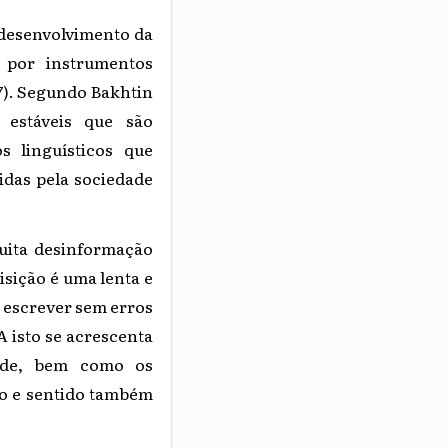
 desenvolvimento da
 por instrumentos
07). Segundo Bakhtin
 estáveis que são
s linguísticos que
zidas pela sociedade
muita desinformação
isição é uma lenta e
a escrever sem erros
A isto se acrescenta
dade, bem como os
do e sentido também