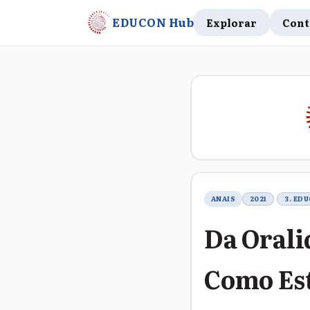
EDUCON Hub
Explorar
Cont
Metadados do t
ANAIS
2021
3. ED
Da Orali
Como Est