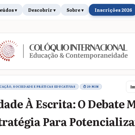
eúdos ▾
Descobrir ▾
Sobre ▾
Inscrições 2026
rabalho
Im
UCAÇÃO, SOCIEDADE E PRÁTICAS EDUCATIVAS
⏱ 29 MIN
dade À Escrita: O Debate 
ratégia Para Potencializa