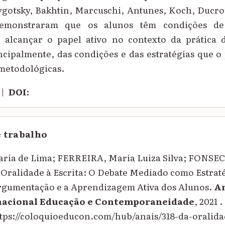
gotsky, Bakhtin, Marcuschi, Antunes, Koch, Ducrot
demonstraram que os alunos têm condições de 
 alcançar o papel ativo no contexto da prática
cipalmente, das condições e das estratégias que o 
 metodológicas.
|
DOI:
e trabalho
ria de Lima; FERREIRA, Maria Luiza Silva; FONSE
 Oralidade à Escrita: O Debate Mediado como Estrat
Argumentação e a Aprendizagem Ativa dos Alunos.
An
nacional Educação e Contemporaneidade
, 2021 
ttps://coloquioeducon.com/hub/anais/318-da-orali