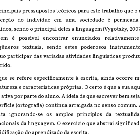
incipais pressupostos teóricos para este trabalho que o
serção do indivíduo em uma sociedade é permeada
idos, sendo o principal deles a linguagem (Vygotsky, 20
agem é possível encontrar enunciados relativamente
neros textuais, sendo estes poderosos instrumento
o participar das variadas atividades linguísticas produ
rido.
que se refere especificamente à escrita, ainda ocorre 
atureza e características próprias. O certo é que a sua aqu
ativa por parte do aluno. A ideia de que escrever bem sej
rfície (ortografia) continua arraigada no senso comum. 
ita ignorando-se os amplos princípios da textuali
cionais da linguagem. O exercício que abstrai significa
lidificação do aprendizado da escrita.