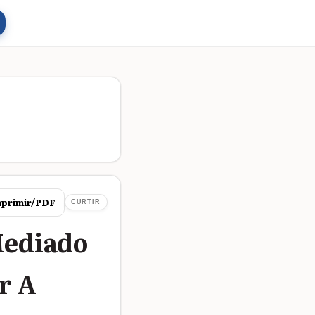
primir/PDF
CURTIR
Mediado
r A