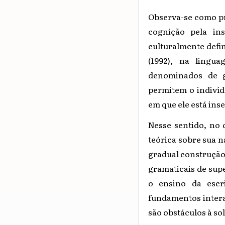
Observa-se como pr
cognição pela in
culturalmente defin
(1992), na lingu
denominados de gê
permitem o indivídu
em que ele está inse
Nesse sentido, no 
teórica sobre sua n
gradual construção 
gramaticais de supe
o ensino da escr
fundamentos intera
são obstáculos à so