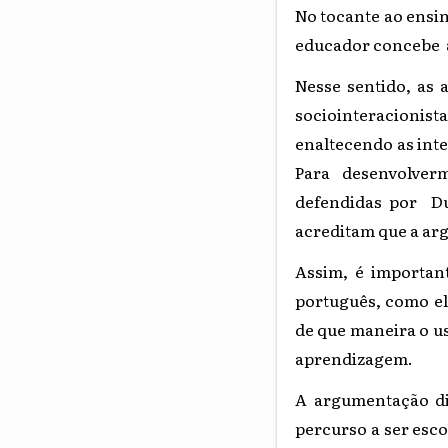
No tocante ao ensin
educador concebe a
Nesse sentido, as 
sociointeracionist
enaltecendo as int
Para desenvolver
defendidas por Duc
acreditam que a ar
Assim, é importan
português, como el
de que maneira o u
aprendizagem.
A argumentação di
percurso a ser esco