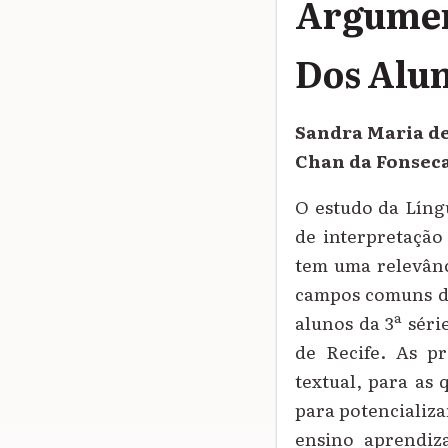
Argumen
Dos Alu
Sandra Maria de
Chan da Fonsec
O estudo da Língu
de interpretação 
tem uma relevânc
campos comuns de
alunos da 3ª séri
de Recife. As pr
textual, para as
para potencializa
ensino aprendiza