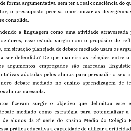
de forma argumentativa sem ter a real consciência do qu
or, o pressuposto precisa oportunizar as divergência
se consolida.
ndendo a linguagem como uma atividade atravessada 
locutores, esse estudo surgiu com o propósito de ref
s, em situação planejada de debate mediado usam os arg
 a ser defendido? De que maneira as relações entre o 
 os argumentos empregados são marcadas linguisti
ntativas adotadas pelos alunos para persuadir o seu i
ênero debate mediado no ensino aprendizagem de tex
dos alunos na escola.
tos fizeram surgir o objetivo que delimitou este e
debate mediado como estratégia para potencializar 
s de alunos da 3ª série do Ensino Médio do Colégio
ssa prática educativa a capacidade de utilizar a criticid