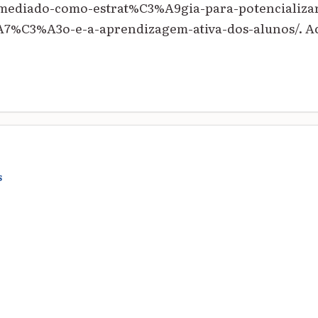
-mediado-como-estrat%C3%A9gia-para-potencializar
%C3%A3o-e-a-aprendizagem-ativa-dos-alunos/. Ace
S