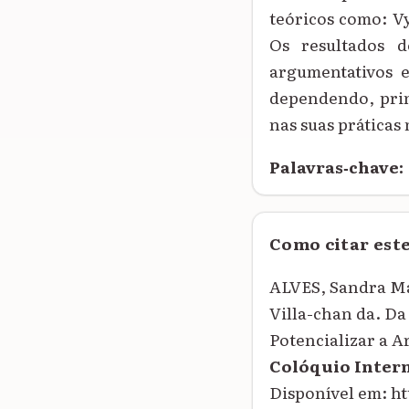
teóricos como: Vy
Os resultados 
argumentativos e
dependendo, prin
nas suas práticas
Palavras‑chave:
Como citar est
ALVES, Sandra Ma
Villa-chan da. Da
Potencializar a 
Colóquio Inter
Disponível em: h