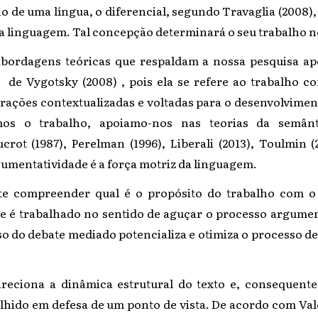
o de uma língua, o diferencial, segundo Travaglia (2008)
 linguagem. Tal concepção determinará o seu trabalho no
abordagens teóricas que respaldam a nossa pesquisa a
a de Vygotsky (2008) , pois ela se refere ao trabalho c
erações contextualizadas e voltadas para o desenvolvime
mos o trabalho, apoiamo-nos nas teorias da semânt
rot (1987), Perelman (1996), Liberali (2013), Toulmin (2
gumentatividade é a força motriz da linguagem.
te compreender qual é o propósito do trabalho com o 
e é trabalhado no sentido de aguçar o processo argumen
so do debate mediado potencializa e otimiza o processo d
reciona a dinâmica estrutural do texto e, consequente
lhido em defesa de um ponto de vista. De acordo com Val