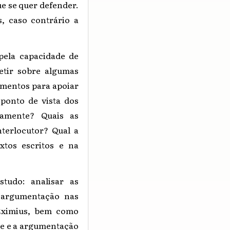
e se quer defender.
s, caso contrário a
pela capacidade de
letir sobre algumas
umentos para apoiar
ponto de vista dos
camente? Quais as
nterlocutor? Qual a
tos escritos e na
studo: analisar as
a argumentação nas
 Eximius, bem como
ade e a argumentação