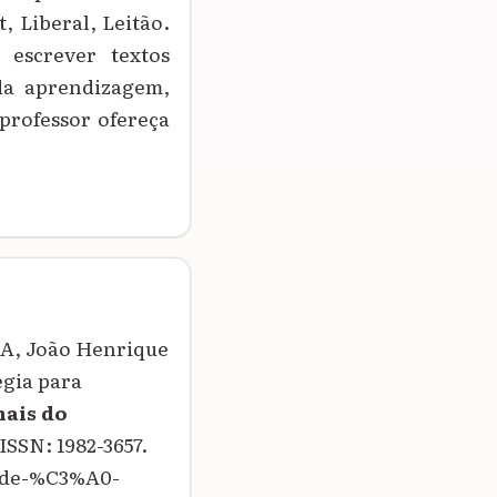
, Liberal, Leitão.
escrever textos
 da aprendizagem,
professor ofereça
CA, João Henrique
égia para
ais do
. ISSN: 1982-3657.
dade-%C3%A0-