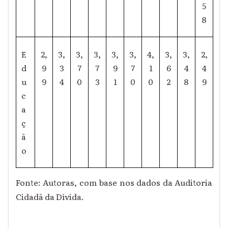
5
8
E
2,
3,
3,
3,
3,
3,
4,
3,
3,
2,
d
9
3
7
7
9
7
1
6
4
4
u
9
4
0
3
1
0
0
2
8
9
c
a
ç
ã
o
Fonte: Autoras, com base nos dados da Auditoria
Cidadã da Dívida.