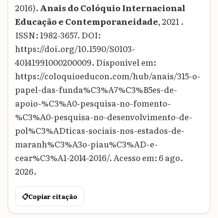
2016).
Anais do Colóquio Internacional
Educação e Contemporaneidade
, 2021 .
ISSN: 1982-3657. DOI:
https://doi.org/10.1590/S0103-
40141991000200009. Disponível em:
https://coloquioeducon.com/hub/anais/315-o-
papel-das-funda%C3%A7%C3%B5es-de-
apoio-%C3%A0-pesquisa-no-fomento-
%C3%A0-pesquisa-no-desenvolvimento-de-
pol%C3%ADticas-sociais-nos-estados-de-
maranh%C3%A3o-piau%C3%AD-e-
cear%C3%A1-2014-2016/. Acesso em: 6 ago.
2026.
📋
Copiar citação