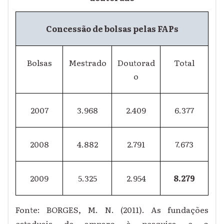
Concessão de bolsas pelas FAPs
Bolsas
Mestrado
Doutorad
Total
o
2007
3.968
2.409
6.377
2008
4.882
2.791
7.673
2009
5.325
2.954
8.279
Fonte: BORGES, M. N. (2011). As fundações
estaduais de amparo à pesquisa e o