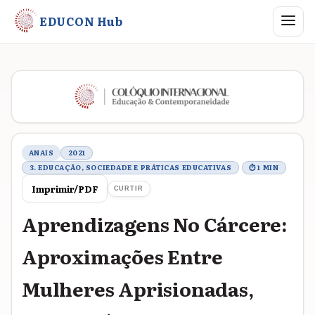
Abrir me
EDUCON Hub
Metadados do trabalho
ANAIS
2021
3. EDUCAÇÃO, SOCIEDADE E PRÁTICAS EDUCATIVAS
⏱ 1 MIN
Imprimir/PDF
CURTIR
Aprendizagens No Cárcere:
Aproximações Entre
Mulheres Aprisionadas,