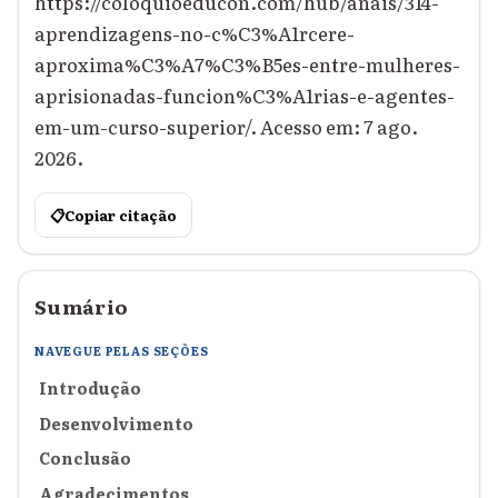
https://coloquioeducon.com/hub/anais/314-
aprendizagens-no-c%C3%A1rcere-
aproxima%C3%A7%C3%B5es-entre-mulheres-
aprisionadas-funcion%C3%A1rias-e-agentes-
em-um-curso-superior/. Acesso em: 7 ago.
2026.
📋
Copiar citação
Sumário
NAVEGUE PELAS SEÇÕES
Introdução
Desenvolvimento
Conclusão
Agradecimentos