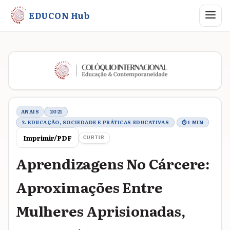
Abrir me
EDUCON Hub
Metadados do trabalho
ANAIS
2021
3. EDUCAÇÃO, SOCIEDADE E PRÁTICAS EDUCATIVAS
⏱ 1 MIN
Imprimir/PDF
CURTIR
Aprendizagens No Cárcere:
Aproximações Entre
Mulheres Aprisionadas,