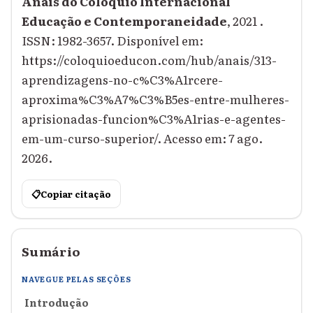
Anais do Colóquio Internacional
Educação e Contemporaneidade
, 2021 .
ISSN: 1982-3657. Disponível em:
https://coloquioeducon.com/hub/anais/313-
aprendizagens-no-c%C3%A1rcere-
aproxima%C3%A7%C3%B5es-entre-mulheres-
aprisionadas-funcion%C3%A1rias-e-agentes-
em-um-curso-superior/. Acesso em: 7 ago.
2026.
📋
Copiar citação
Sumário
NAVEGUE PELAS SEÇÕES
Introdução