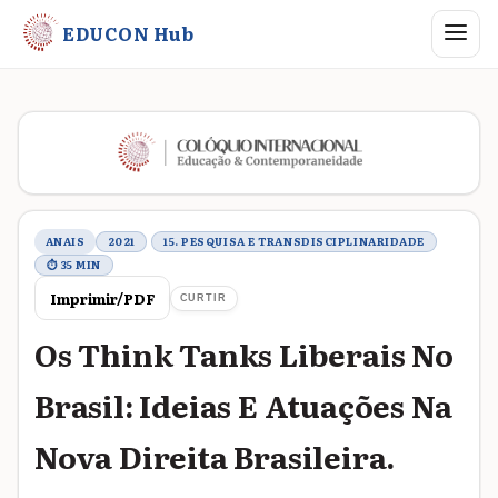
Abrir me
EDUCON Hub
Metadados do trabalho
ANAIS
2021
15. PESQUISA E TRANSDISCIPLINARIDADE
⏱ 35 MIN
Imprimir/PDF
CURTIR
Os Think Tanks Liberais No
Brasil: Ideias E Atuações Na
Nova Direita Brasileira.