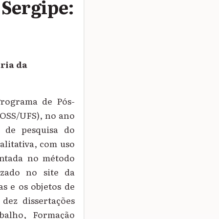
 Sergipe:
ria da
Programa de Pós-
ROSS/UFS), no ano
s de pesquisa do
litativa, com uso
mentada no método
lizado no site da
as e os objetos de
 dez dissertações
abalho, Formação