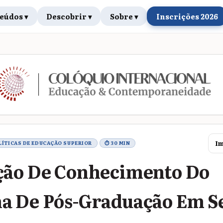
eúdos ▾
Descobrir ▾
Sobre ▾
Inscrições 2026
rabalho
Im
OLÍTICAS DE EDUCAÇÃO SUPERIOR
⏱ 30 MIN
ção De Conhecimento Do
a De Pós-Graduação Em S