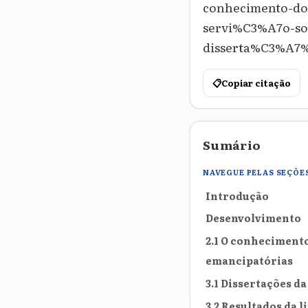
conhecimento-d
servi%C3%A7o-soc
disserta%C3%A7%C
📋
Copiar citação
Sumário
NAVEGUE PELAS SEÇÕE
Introdução
Desenvolvimento
2.1 O conhecimento
emancipatórias
3.1 Dissertações da
3.2 Resultados da 