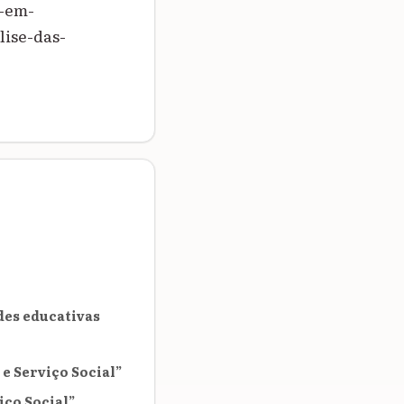
-em-
ise-das-
des educativas
 e Serviço Social”
iço Social”