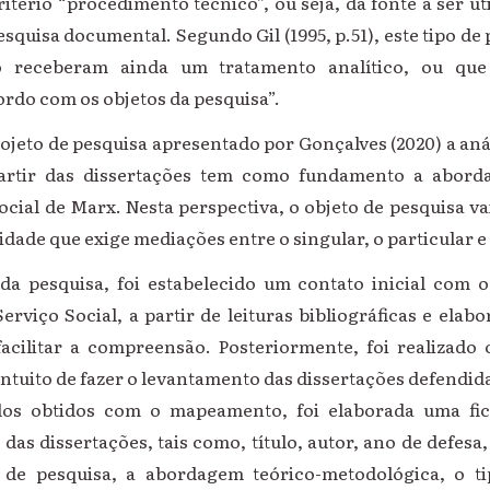
ritério “procedimento técnico”, ou seja, da fonte a ser uti
quisa documental. Segundo Gil (1995, p.51), este tipo de 
o receberam ainda um tratamento analítico, ou qu
rdo com os objetos da pesquisa”.
ojeto de pesquisa apresentado por Gonçalves (2020) a aná
artir das dissertações tem como fundamento a abord
ocial de Marx. Nesta perspectiva, o objeto de pesquisa 
dade que exige mediações entre o singular, o particular e 
da pesquisa, foi estabelecido um contato inicial com
rviço Social, a partir de leituras bibliográficas e elab
acilitar a compreensão. Posteriormente, foi realizado 
tuito de fazer o levantamento das dissertações defendida
ados obtidos com o mapeamento, foi elaborada uma fi
das dissertações, tais como, título, autor, ano de defesa,
o de pesquisa, a abordagem teórico-metodológica, o ti