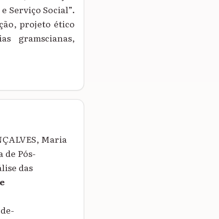
 e Serviço Social”.
ção, projeto ético
ias gramscianas,
ONÇALVES, Maria
 de Pós-
lise das
e
de-