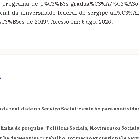
o-programa-de-p%C3%B3s-gradua%C3%A7%C3%A3o
ial-da-universidade-federal-de-sergipe-an%C3%A1l
3%B5es-de-2019/. Acesso em: 6 ago. 2026.
S
 da realidade no Serviço Social: caminho para as ativida
 linha de pesquisa “Políticas Sociais, Movimentos Sociais
linha de pesquisa “Trabalho, Formação Profissional e Serv