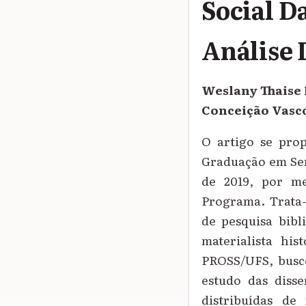
Social D
Análise 
Weslany Thaise 
Conceição Vasc
O artigo se pro
Graduação em Ser
de 2019, por me
Programa. Trata-
de pesquisa bibl
materialista his
PROSS/UFS, buscou
estudo das disse
distribuídas de