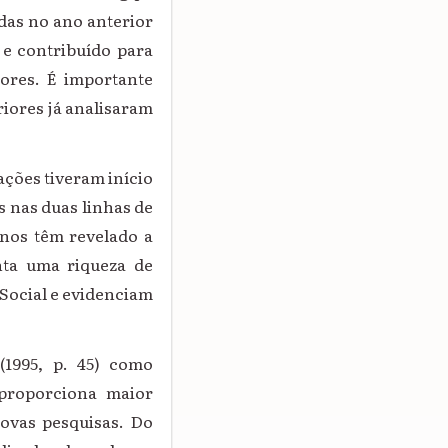
das no ano anterior
 e contribuído para
dores. É importante
riores já analisaram
ações tiveram início
s nas duas linhas de
anos têm revelado a
ta uma riqueza de
 Social e evidenciam
(1995, p. 45) como
a proporciona maior
novas pesquisas. Do