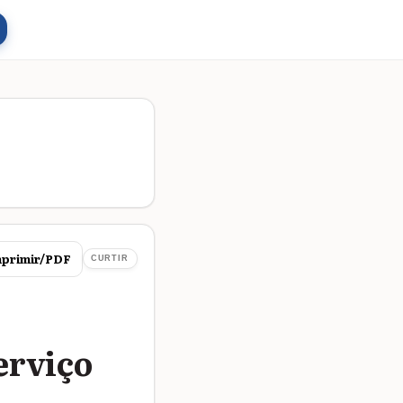
primir/PDF
CURTIR
erviço