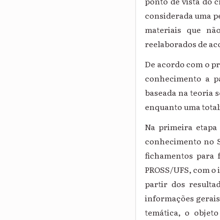
ponto de vista do c
considerada uma pes
materiais que nã
reelaborados de aco
De acordo com o pr
conhecimento a p
baseada na teoria s
enquanto uma totali
Na primeira etapa 
conhecimento no Se
fichamentos para f
PROSS/UFS, com o in
partir dos result
informações gerais 
temática, o objet