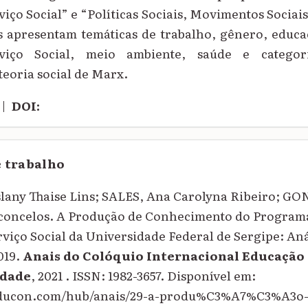
viço Social” e “Políticas Sociais, Movimentos Sociais
s apresentam temáticas de trabalho, gênero, educa
viço Social, meio ambiente, saúde e categor
teoria social de Marx.
|
DOI:
e trabalho
any Thaise Lins; SALES, Ana Carolyna Ribeiro; G
concelos. A Produção de Conhecimento do Programa
iço Social da Universidade Federal de Sergipe: Aná
019.
Anais do Colóquio Internacional Educação 
dade
, 2021 . ISSN: 1982-3657. Disponível em:
oeducon.com/hub/anais/29-a-produ%C3%A7%C3%A3o-