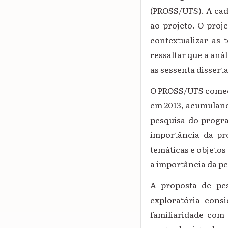
(PROSS/UFS). A cad
ao projeto. O proj
contextualizar as 
ressaltar que a
anál
as sessenta dissert
O PROSS/UFS começou
em 2013, acumulando
pesquisa do prog
importância da p
temáticas e objetos
a importância da pe
A proposta de pes
exploratória consi
familiaridade com 