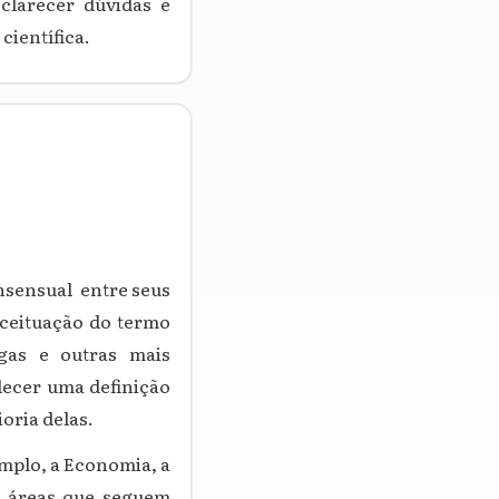
clarecer dúvidas e
ientífica.
nsensual entre seus
nceituação do termo
igas e outras mais
lecer uma definição
oria delas.
emplo, a Economia, a
as áreas que seguem