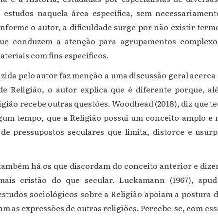
s estudos naquela área específica, sem necessariamen
nforme o autor, a dificuldade surge por não existir ter
que conduzem a atenção para agrupamentos complexo
ateriais com fins específicos.
zida pelo autor faz menção a uma discussão geral acerca 
de Religião, o autor explica que é diferente porque, al
gião recebe outras questões. Woodhead (2018), diz que t
gum tempo, que a Religião possui um conceito amplo e
e pressupostos seculares que limita, distorce e usurp
também há os que discordam do conceito anterior e dize
mais cristão do que secular. Luckamann (1967), apu
studos sociológicos sobre a Religião apoiam a postura d
am as expressões de outras religiões. Percebe-se, com es