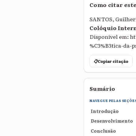
Como citar est
SANTOS, Guilher
Colóquio Inter
Disponível em: h
%C3%B3tica-da-psi
📋
Copiar citação
Sumário
NAVEGUE PELAS SEÇÕE
Introdução
Desenvolvimento
Conclusão