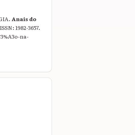
GIA.
Anais do
. ISSN: 1982-3657.
%C3%A3o-na-