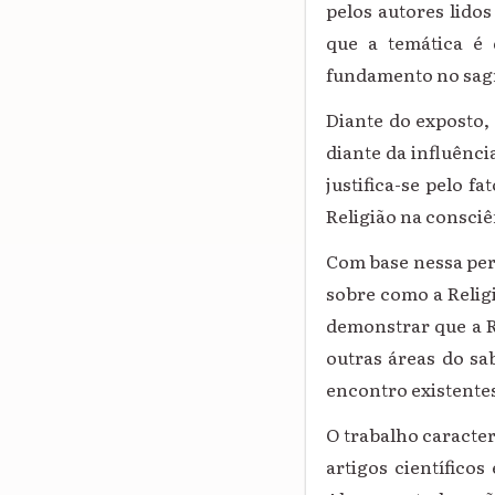
pelos autores lido
que a temática é d
fundamento no sagr
Diante do exposto, 
diante da influênc
justifica-se pelo f
Religião na consciê
Com base nessa pers
sobre como a Religi
demonstrar que a R
outras áreas do sa
encontro existentes
O trabalho caracter
artigos científicos