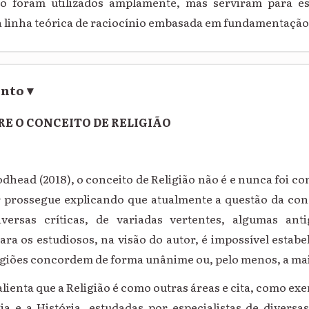
o foram utilizados amplamente, mas serviram para es
 linha teórica de raciocínio embasada em fundamentação c
ento
▾
RE O CONCEITO DE RELIGIÃO
head (2018), o conceito de Religião não é e nunca foi co
r prossegue explicando que atualmente a questão da co
versas críticas, de variadas vertentes, algumas ant
ra os estudiosos, na visão do autor, é impossível estabe
ligiões concordem de forma unânime ou, pelo menos, a mai
ienta que a Religião é como outras áreas e cita, como ex
ogia e a História, estudadas por especialistas de divers