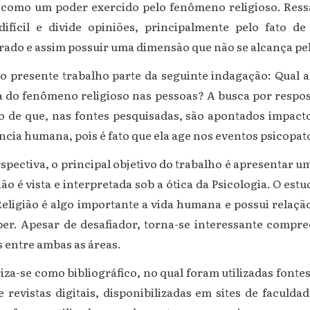
s como um poder exercido pelo fenômeno religioso. Ressa
ifícil e divide opiniões, principalmente pelo fato de
ado e assim possuir uma dimensão que não se alcança pel
o presente trabalho parte da seguinte indagação: Qual a
ia do fenômeno religioso nas pessoas? A busca por respos
ato de que, nas fontes pesquisadas, são apontados impac
ncia humana, pois é fato que ela age nos eventos psicopat
pectiva, o principal objetivo do trabalho é apresentar u
ão é vista e interpretada sob a ótica da Psicologia. O est
eligião é algo importante a vida humana e possui relação
ber. Apesar de desafiador, torna-se interessante compr
 entre ambas as áreas.
iza-se como bibliográfico, no qual foram utilizadas font
 e revistas digitais, disponibilizadas em sites de faculda