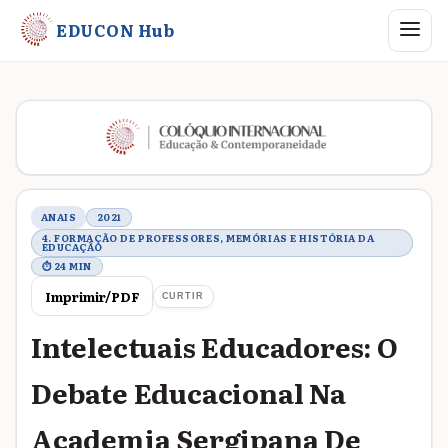
Abrir me
EDUCON Hub
Metadados do trabalho
ANAIS
2021
4. FORMAÇÃO DE PROFESSORES, MEMÓRIAS E HISTÓRIA DA
EDUCAÇÃO
⏱ 24 MIN
Imprimir/PDF
CURTIR
Intelectuais Educadores: O
Debate Educacional Na
Academia Sergipana De