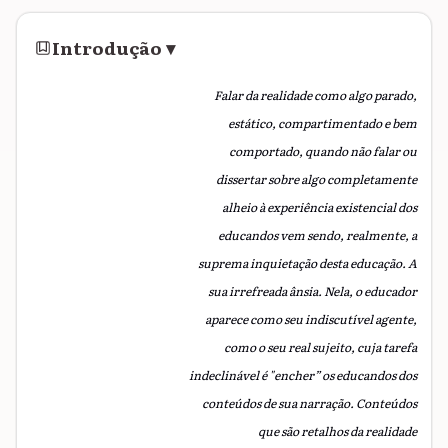
Introdução
▾
Falar da realidade como algo parado,
estático, compartimentado e bem
comportado, quando não falar ou
dissertar sobre algo completamente
alheio à experiência existencial dos
educandos vem sendo, realmente, a
suprema inquietação desta educação. A
sua irrefreada ânsia. Nela, o educador
aparece como seu indiscutível agente,
como o seu real sujeito, cuja tarefa
indeclinável é "encher” os educandos dos
conteúdos de sua narração. Conteúdos
que são retalhos da realidade