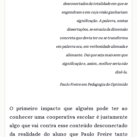
desconectados da totalidade em que se
engendram e em cuja visão ganhariam
significação. A palavra, nestas
dissertações, se esvazia da dimensão
concreta que devia ter ou se transforma
em palavra oca, em verbosidade alienada e
alienante. Dai que seja mais som que
significação e, assim, melhor seria não
dizê-la.
Paulo Freire em Pedagogia do Oprimido
O primeiro impacto que alguém pode ter ao
conhecer uma cooperativa escolar é justamente
algo que vai contra esse conteúdo desconectado
da realidade do aluno que Paulo Freire tanto