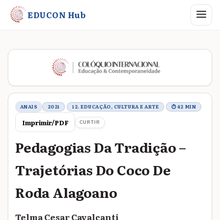
Abrir me
EDUCON Hub
Metadados do trabalho
ANAIS
2021
12. EDUCAÇÃO, CULTURA E ARTE
⏱ 42 MIN
Imprimir/PDF
CURTIR
Pedagogias Da Tradição –
Trajetórias Do Coco De
Roda Alagoano
Telma Cesar Cavalcanti