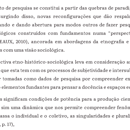
pesquisa se constitui a partir das quebras de parad
nsurgindo disso, novas reconfigurações que dão respal
imando e dando abertura para modos outros de fazer pes
ógicos construídos com fundamentos numa “perspecti
TEAUX, 2010), ancorada em abordagens da etnografia e 
 com uma visão sociológica.
tno-histórico-sociológica leva em consideração as 
que esta tem com os processos de subjetividade e inters
r tomadas como dados de pesquisa por compreender exp
 elementos fundantes para pensar a docência e espaços e
nificam condições de potência para a produção cientí
 sim uma dinâmica que nos permite compreender fenô
sa o individual e o coletivo, as singularidades e plura
p. 17),