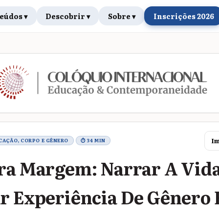
eúdos ▾
Descobrir ▾
Sobre ▾
Inscrições 2026
rabalho
Im
UCAÇÃO, CORPO E GÊNERO
⏱ 34 MIN
ra Margem: Narrar A Vida
r Experiência De Gênero 