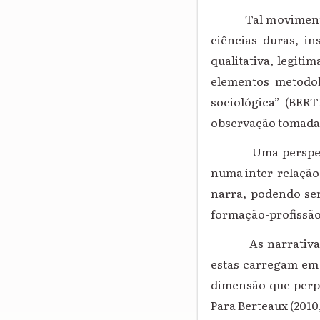
Tal movimento de 
ciências duras, i
qualitativa, legit
elementos metodol
sociológica” (BER
observação tomadas
Uma perspectiva e
numa inter-relação 
narra, podendo se
formação-profissão
As narrativas sig
estas carregam em
dimensão que perpas
Para Berteaux (2010, 