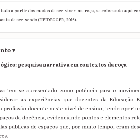
tado a partir dos modos de ser-viver-na-roça, se colocando aqui c
osta de ser-sendo (HEIDEGGER, 2015).
ento
▾
gico: pesquisa narrativa em contextos da roça
iva tem se apresentado como potência para o movime
siderar as experiências que docentes da Educação B
 profissão docente neste nível de ensino, tendo oport
spaços da docência, evidenciando pontos e elementos rel
las públicas de espaços que, por muito tempo, eram d
res.