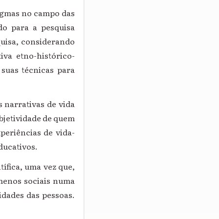
igmas no campo das
do para a pesquisa
quisa, considerando
va etno-histórico-
suas técnicas para
narrativas de vida
ubjetividade de quem
eriências de vida-
ducativos.
fica, uma vez que,
menos sociais numa
lidades das pessoas.