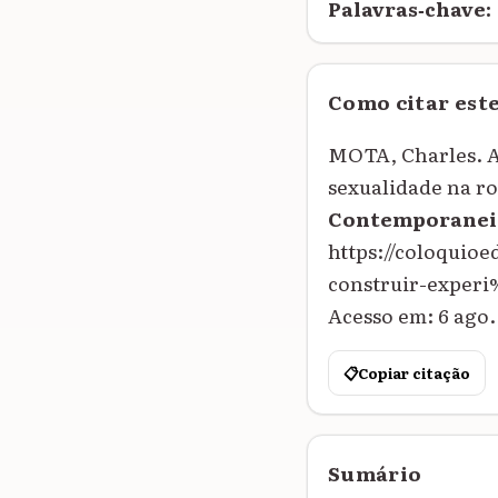
Palavras‑chave:
Como citar est
MOTA, Charles. A 
sexualidade na r
Contemporanei
https://coloquio
construir-exper
Acesso em: 6 ago.
📋
Copiar citação
Sumário