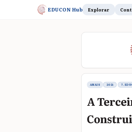
EDUCON Hub
Explorar
Cont
Metadados do t
ANAIS
2021
7. ED
A Tercei
Construi