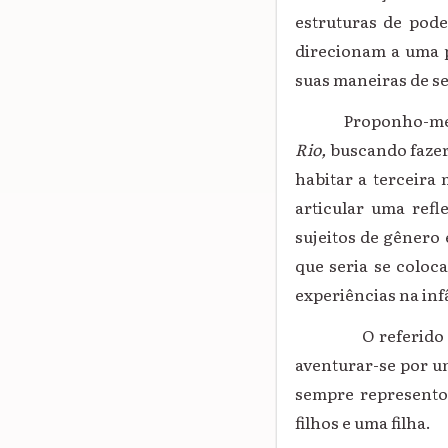
estruturas de pod
direcionam a uma p
suas maneiras de se
Proponho-me a an
Rio,
buscando fazer
habitar a terceira
articular uma refl
sujeitos de gênero
que seria se coloc
experiências na in
O referido conto 
aventurar-se por um
sempre representou
filhos e uma filha.