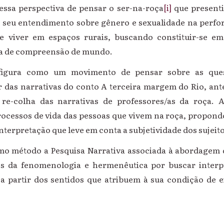
 perspectiva de pensar o ser-na-roça
[i]
que presenti
e seu entendimento sobre gênero e sexualidade na perfor
 e viver em espaços rurais, buscando constituir-se em
a de compreensão de mundo.
nfigura como um movimento de pensar sobre as que
ir das narrativas do conto A terceira margem do Rio, an
e-colha das narrativas de professores/as da roça. 
rocessos de vida das pessoas que vivem na roça, propo
terpretação que leve em conta a subjetividade dos sujeito
omo método a Pesquisa Narrativa associada à abordagem q
s da fenomenologia e hermenêutica por buscar interp
 a partir dos sentidos que atribuem à sua condição de e