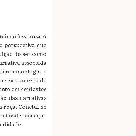
 Guimarães Rosa A
a perspectiva que
uição do ser como
arrativa associada
a fenomenologia e
m seu contexto de
cente em contextos
ão das narrativas
a roça. Conclui-se
ambivalências que
ualidade.