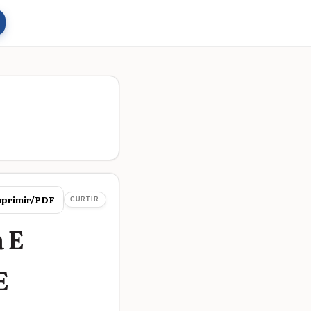
primir/PDF
CURTIR
 E
E