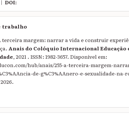
|
DOI:
e trabalho
terceira margem: narrar a vida e construir experiê
oça.
Anais do Colóquio Internacional Educação 
dade
, 2021 . ISSN: 1982-3657. Disponível em:
educon.com/hub/anais/255-a-terceira-margem-narrar
i%C3%AAncia-de-g%C3%AAnero-e-sexualidade-na-r
 2026.