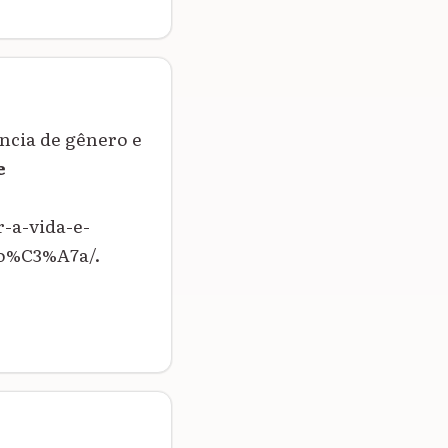
ncia de gênero e
e
-a-vida-e-
o%C3%A7a/.