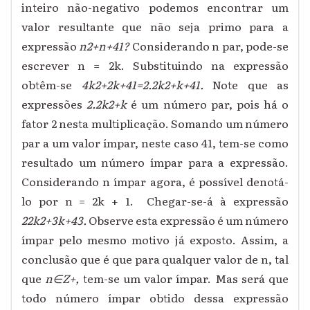
inteiro não-negativo podemos encontrar um
valor resultante que não seja primo para a
expressão
n
2
+n+41?
Considerando n par, pode-se
escrever n = 2k. Substituindo na expressão
obtêm-se
4
k
2
+2k+41=2.
2
k
2
+k
+41.
Note que as
expressões
2.
2
k
2
+k
é um número par, pois há o
fator 2 nesta multiplicação. Somando um número
par a um valor ímpar, neste caso 41, tem-se como
resultado um número ímpar para a expressão.
Considerando n ímpar agora, é possível denotá-
lo por n = 2k + 1. Chegar-se-á à expressão
2
2
k
2
+3k
+43.
Observe esta expressão é um número
ímpar pelo mesmo motivo já exposto. Assim, a
conclusão que é que para qualquer valor de n, tal
que
n∈
Z
+
,
tem-se um valor ímpar. Mas será que
todo número ímpar obtido dessa expressão