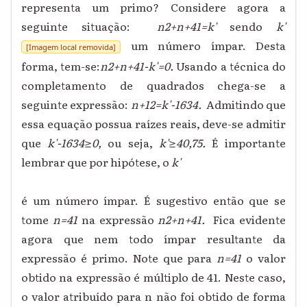
representa um primo? Considere agora a
seguinte situação:
n
2
+n+41=k'
sendo
k'
um número ímpar. Desta
[Imagem local removida]
forma, tem-se:
n
2
+n+41-k'=0.
Usando a técnica do
completamento de quadrados chega-se a
seguinte expressão:
n+
1
2
=
k'-
163
4
.
Admitindo que
essa equação possua raízes reais, deve-se admitir
que
k'-
163
4
≥0,
ou seja,
k'≥40,75.
É importante
lembrar que por hipótese, o
k'
é um número ímpar. É sugestivo então que se
tome
n=41
na expressão
n
2
+n+41.
Fica evidente
agora que nem todo ímpar resultante da
expressão é primo. Note que para
n=41
o valor
obtido na expressão é múltiplo de 41. Neste caso,
o valor atribuído para n não foi obtido de forma