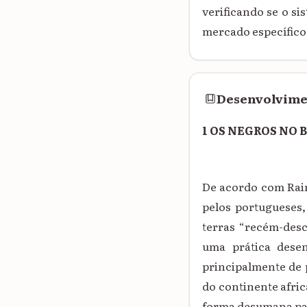
verificando se o s
mercado específico
Desenvolvim
1 OS NEGROS NO 
De acordo com Raine
pelos portugueses,
terras “recém-desc
uma prática desen
principalmente de 
do continente afri
forma desumana par