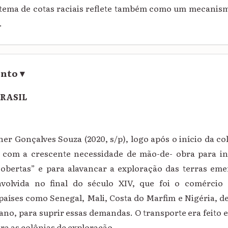
istema de cotas raciais reflete também como um mecanism
.
ento
▾
BRASIL
r Gonçalves Souza (2020, s/p), logo após o início da co
 com a crescente necessidade de mão-de- obra para ini
obertas” e para alavancar a exploração das terras eme
volvida no final do século XIV, que foi o comércio
países como Senegal, Mali, Costa do Marfim e Nigéria, de
cano, para suprir essas demandas. O transporte era feito
a as colônias de exploração.