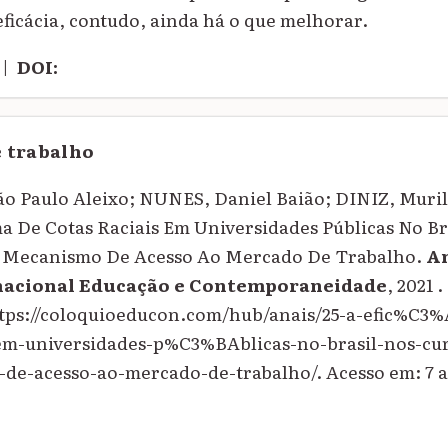
eficácia, contudo, ainda há o que melhorar.
|
DOI:
e trabalho
 Paulo Aleixo; NUNES, Daniel Baião; DINIZ, Muril
ma De Cotas Raciais Em Universidades Públicas No Br
o Mecanismo De Acesso Ao Mercado De Trabalho.
An
nacional Educação e Contemporaneidade
, 2021 
ttps://coloquioeducon.com/hub/anais/25-a-efic%C3%
-em-universidades-p%C3%BAblicas-no-brasil-nos-cur
e-acesso-ao-mercado-de-trabalho/. Acesso em: 7 a