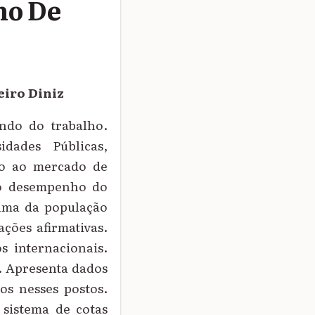
mo De
eiro Diniz
undo do trabalho.
idades Públicas,
so ao mercado de
a o desempenho do
rama da população
ações afirmativas.
s internacionais.
s. Apresenta dados
ros nesses postos.
 sistema de cotas