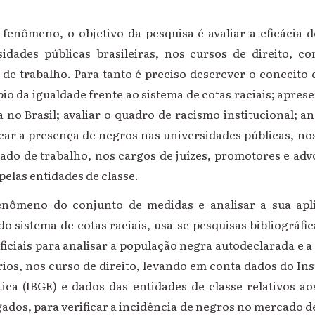
 fenômeno, o objetivo da pesquisa é avaliar a eficácia d
sidades públicas brasileiras, nos cursos de direito,
de trabalho. Para tanto é preciso descrever o conceito d
pio da igualdade frente ao sistema de cotas raciais; apr
no Brasil; avaliar o quadro de racismo institucional; ana
ificar a presença de negros nas universidades públicas, nos
o de trabalho, nos cargos de juízes, promotores e advo
pelas entidades de classe.
enômeno do conjunto de medidas e analisar a sua ap
a do sistema de cotas raciais, usa-se pesquisas bibliográfi
oficiais para analisar a população negra autodeclarada e a
ios, nos curso de direito, levando em conta dados do Inst
tica (IBGE) e dados das entidades de classe relativos ao
dos, para verificar a incidência de negros no mercado de