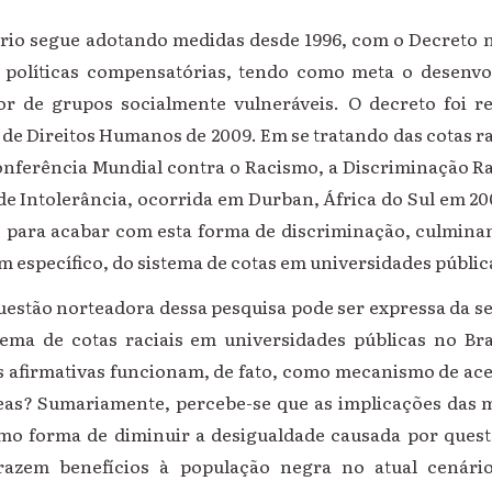
io segue adotando medidas desde 1996, com o Decreto nº
s políticas compensatórias, tendo como meta o desenv
or de grupos socialmente vulneráveis. O decreto foi 
e Direitos Humanos de 2009. Em se tratando das cotas rac
onferência Mundial contra o Racismo, a Discriminação Rac
de Intolerância, ocorrida em Durban, África do Sul em 20
 para acabar com esta forma de discriminação, culminand
 em específico, do sistema de cotas em universidades públic
uestão norteadora dessa pesquisa pode ser expressa da s
stema de cotas raciais em universidades públicas no Bra
es afirmativas funcionam, de fato, como mecanismo de ac
eas? Sumariamente, percebe-se que as implicações das 
omo forma de diminuir a desigualdade causada por questõ
trazem benefícios à população negra no atual cená