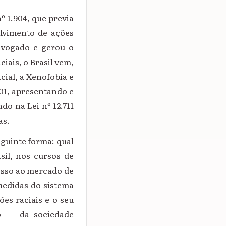
 1.904, que previa
olvimento de ações
revogado e gerou o
iais, o Brasil vem,
ial, a Xenofobia e
01, apresentando e
o na Lei nº 12.711
as.
eguinte forma: qual
sil, nos cursos de
esso ao mercado de
medidas do sistema
es raciais e o seu
rio da sociedade