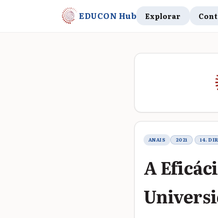
EDUCON Hub
Explorar
Cont
Metadados do t
ANAIS
2021
14. D
A Eficác
Universi