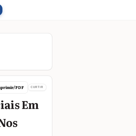
primir/PDF
CURTIR
ciais Em
 Nos