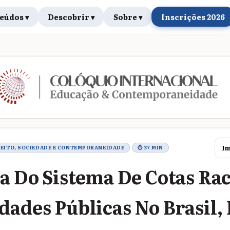
eúdos ▾
Descobrir ▾
Sobre ▾
Inscrições 2026
rabalho
Im
IREITO, SOCIEDADE E CONTEMPORANEIDADE
⏱ 37 MIN
ia Do Sistema De Cotas Ra
dades Públicas No Brasil,