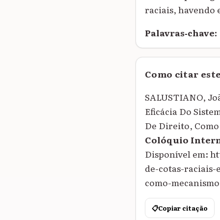
raciais, havendo 
Palavras‑chave:
Como citar est
SALUSTIANO, João
Eficácia Do Siste
De Direito, Com
Colóquio Inter
Disponível em: h
de-cotas-raciais
como-mecanismo-d
📋
Copiar citação