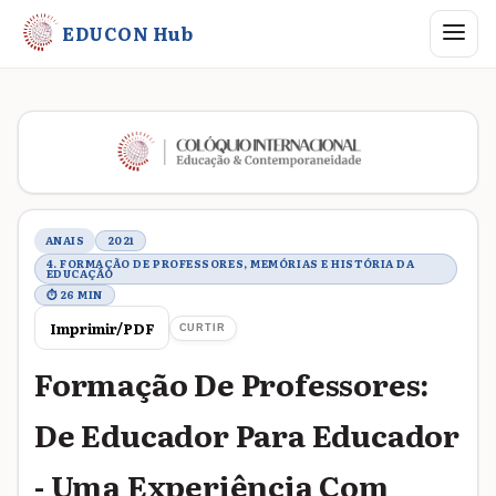
Abrir me
EDUCON Hub
Metadados do trabalho
ANAIS
2021
4. FORMAÇÃO DE PROFESSORES, MEMÓRIAS E HISTÓRIA DA
EDUCAÇÃO
⏱ 26 MIN
Imprimir/PDF
CURTIR
Formação De Professores:
De Educador Para Educador
- Uma Experiência Com