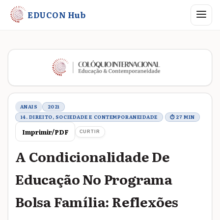
Abrir me
EDUCON Hub
Metadados do trabalho
ANAIS
2021
14. DIREITO, SOCIEDADE E CONTEMPORANEIDADE
⏱ 27 MIN
Imprimir/PDF
CURTIR
A Condicionalidade De
Educação No Programa
Bolsa Família: Reflexões