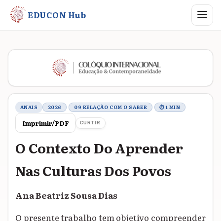
Abrir me
EDUCON Hub
Metadados do trabalho
ANAIS
2026
09 RELAÇÃO COM O SABER
⏱ 1 MIN
Imprimir/PDF
CURTIR
O Contexto Do Aprender
Nas Culturas Dos Povos
Ana Beatriz Sousa Dias
O presente trabalho tem objetivo compreender