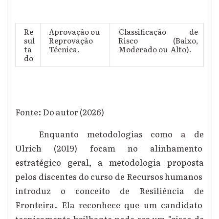
Re
Aprovação ou
Classificação de
sul
Reprovação
Risco (Baixo,
ta
Técnica.
Moderado ou Alto).
do
Fonte: Do autor (2026)
Enquanto metodologias como a de
Ulrich (2019) focam no alinhamento
estratégico geral, a metodologia proposta
pelos discentes do curso de Recursos humanos
introduz o conceito de Resiliência de
Fronteira. Ela reconhece que um candidato
tecnicamente brilhante pode ser um "risco de