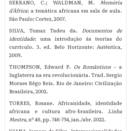
SERRANO, C.; WALDMAN, M.
Memória
d'África
: a temática africana em sala de aula.
São Paulo: Cortez, 2007.
SILVA, Tomaz Tadeu da.
Documentos de
identidade
: uma introdução às teorias do
currículo. 3. ed. Belo Horizonte: Autêntica,
2009.
THOMPSON, Edward P.
Os Românticos
– a
Inglaterra na era revolucionária. Trad. Sergio
Moraes Rêgo Reis. Rio de Janeiro: Civilização
Brasileira, 2002.
TORRES, Rosane. Africanidade, identidade
africana e cultura afro-brasileira.
Linha
Mestra
, nº 46, pp. 746-754, jan./abr. 2022.
VIANA, Iamara da Silva. Interseccionalidades