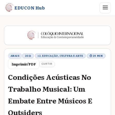
Abrir me
EDUCON Hub
Metadados do trabalho
ANAIS
2021
12. EDUCAÇÃO, CULTURA E ARTE
⏱ 29 MIN
Imprimir/PDF
CURTIR
Condições Acústicas No
Trabalho Musical: Um
Embate Entre Músicos E
Outsiders