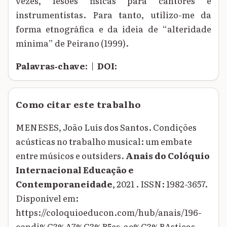
vezes, lesões físicas para cantores e
instrumentistas. Para tanto, utilizo-me da
forma etnográfica e da ideia de “alteridade
mínima” de Peirano (1999).
Palavras‑chave:
|
DOI:
Como citar este trabalho
MENESES, João Luís dos Santos. Condições
acústicas no trabalho musical: um embate
entre músicos e outsiders.
Anais do Colóquio
Internacional Educação e
Contemporaneidade
, 2021 . ISSN: 1982-3657.
Disponível em:
https://coloquioeducon.com/hub/anais/196-
condi%C3%A7%C3%B5es-ac%C3%BAsticas-