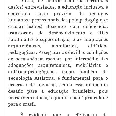
Ainda, de acordo com as narrativas
das(os) entrevistados, a educação inclusiva é
concebida como
provisão de recursos
humanos
-
profissionais de apoio pedagógico e
escolar
às(aos) discentes com deficiência
,
transtornos do desenvolvimento e altas
habilidades e superdotação; e as
adaptações
arquitetônicas, mobiliárias, didático-
pedagógicas.
A
ssegurar as devidas condições
de permanência escolar, por intermédio das
adequações arquitetônicas, mobiliárias
e
didático-pedagógicas, como também da
Tecnologia Assistiva,
é fundamental para o
processo de inclusão, sendo esse
ainda um
desafio
para a educação brasileira, pois
investi
r
em educação
pública
não
é
prioridade
para o Brasil.
É evidente que a efetivação da