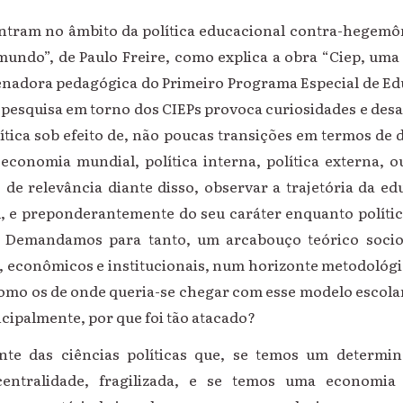
ontram no âmbito da política educacional contra-hegemô
mundo”, de Paulo Freire, como explica a obra “Ciep, uma 
denadora pedagógica do Primeiro Programa Especial de Edu
 pesquisa em torno dos CIEPs provoca curiosidades e desafi
ítica sob efeito de, não poucas transições em termos de 
economia mundial, política interna, política externa, ou
 de relevância diante disso, observar a trajetória da ed
 e preponderantemente do seu caráter enquanto polític
. Demandamos para tanto, um arcabouço teórico socio
s, econômicos e institucionais, num horizonte metodológ
mo os de onde queria-se chegar com esse modelo escolar,
ncipalmente, por que foi tão atacado?
nte das ciências políticas que, se temos um determ
entralidade, fragilizada, e se temos uma economia 