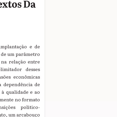
extos Da
 implantação e de
és de um parâmetro
 na relação entre
limitador desses
ensões econômicas
 a dependência de
 à qualidade e ao
camente no formato
ições político-
anto, um arcabouço