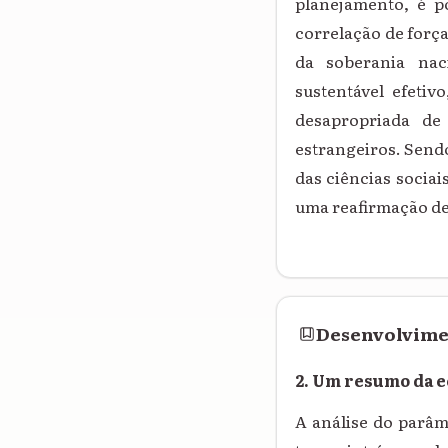
planejamento, é p
correlação de forç
da soberania nac
sustentável efetiv
desapropriada de
estrangeiros. Send
das ciências sociai
uma reafirmação de
Desenvolvim
2. Um resumo da e
A análise do parâm