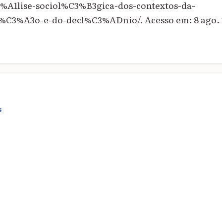
%A1lise-sociol%C3%B3gica-dos-contextos-da-
C3%A3o-e-do-decl%C3%ADnio/. Acesso em: 8 ago. 
S