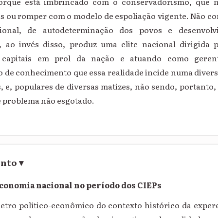
orque está imbrincado com o conservadorismo, que n
as ou romper com o modelo de espoliação vigente. Não c
ional, de autodeterminação dos povos e desenvol
o, ao invés disso, produz uma elite nacional dirigida 
 capitais em prol da nação e atuando como gerent
o de conhecimento que essa realidade incide numa diver
s, e, populares de diversas matizes, não sendo, portant
 problema não esgotado.
ento
▾
conomia nacional no período dos CIEPs
etro político-econômico do contexto histórico da exper