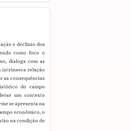
ação e declínio dos
 tendo como foco o
sso, dialoga com as
 intrínseca relação
er as consequências
istórico do campo
iderar um contexto
orme se apresenta na
campo econômico, o
stão na condição de