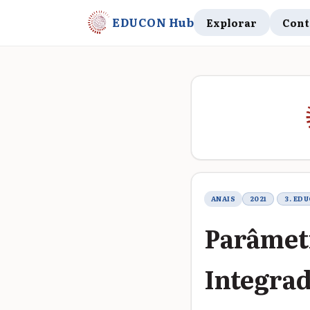
EDUCON Hub
Explorar
Cont
Metadados do t
ANAIS
2021
3. ED
Parâmetr
Integrad