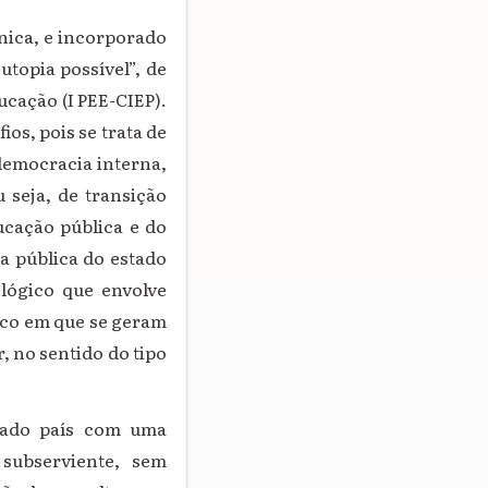
nica, e incorporado
utopia possível”, de
cação (I PEE-CIEP).
os, pois se trata de
democracia interna,
 seja, de transição
ucação pública e do
a pública do estado
lógico que envolve
ico em que se geram
 no sentido do tipo
inado país com uma
subserviente, sem