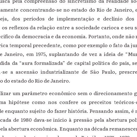
usca pela compreensão do sincretismo da realidade soc
riamente concentrando-se no estado do Rio de Janeiro, 
eja, dos períodos de implementação e declínio dos C
os reflexos da relação entre a sociedade carioca e seu 
fico da democracia e da economia. Portanto, onde não
rica temporal precedente, como por exemplo o fato da ju
 Janeiro, em 1975, suplantando de vez a ideia de “Mun
dida da “aura formalizada” de capital política do país,
a-se a ascensão industrializante de São Paulo, presc
o do estado do Rio de Janeiro.
lizar um parâmetro econômico sem o direcionamento ger
a hipótese como nos confere os preceitos teóricos-c
e enquanto sujeito do fazer história. Pensando assim, é 
ada de 1980 dava-se início à pressão pela abertura polí
ela abertura econômica. Enquanto na década remanescen