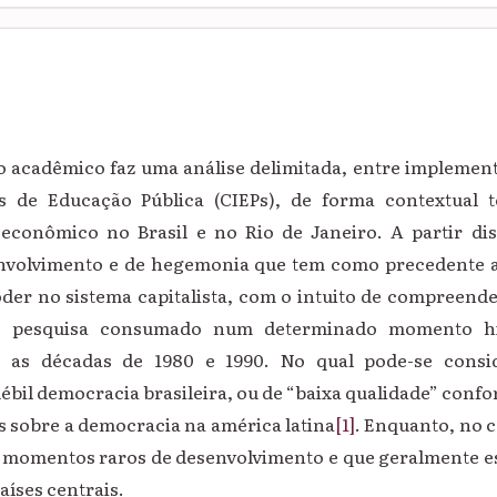
o acadêmico faz uma análise delimitada, entre implement
s de Educação Pública (CIEPs), de forma contextual
econômico no Brasil e no Rio de Janeiro. A partir di
nvolvimento e de hegemonia que tem como precedente a
er no sistema capitalista, com o intuito de compreend
e pesquisa consumado num determinado momento h
e as décadas de 1980 e 1990. No qual pode-se cons
ébil democracia brasileira, ou de “baixa qualidade” conf
s sobre a democracia na américa latina
[1]
. Enquanto, no 
 à momentos raros de desenvolvimento e que geralmente e
aíses centrais.