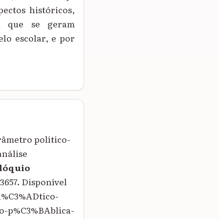
pectos históricos,
em que se geram
lo escolar, e por
âmetro político-
análise
lóquio
-3657. Disponível
ol%C3%ADtico-
o-p%C3%BAblica-