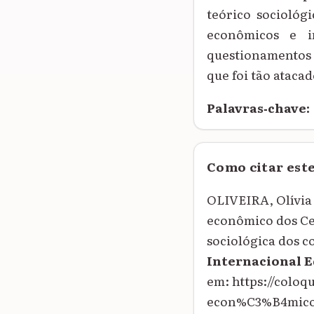
teórico sociológi
econômicos e i
questionamentos 
que foi tão ataca
Palavras‑chave:
Como citar est
OLIVEIRA, Olívia
econômico dos Cen
sociológica dos c
Internacional 
em: https://col
econ%C3%B4mico