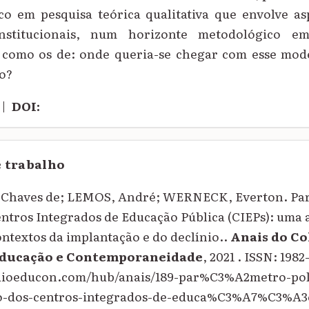
co em pesquisa teórica qualitativa que envolve as
nstitucionais, num horizonte metodológico 
como os de: onde queria-se chegar com esse mode
do?
|
DOI:
e trabalho
 Chaves de; LEMOS, André; WERNECK, Everton. Par
tros Integrados de Educação Pública (CIEPs): uma 
ontextos da implantação e do declínio..
Anais do Co
Educação e Contemporaneidade
, 2021 . ISSN: 1982
oquioeducon.com/hub/anais/189-par%C3%A2metro-p
-dos-centros-integrados-de-educa%C3%A7%C3%A3