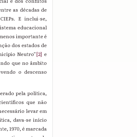
ial e dos conflitos
entre as décadas de
IEPs. E inclui-se,
sistema educacional
 menos importante é
nção dos estados de
icípio Neutro”
[2]
e
 sendo que no âmbito
revendo o descenso
ado pela política,
ientíficos que não
necessário levar em
tica, dava-se início
te, 1970, é marcada