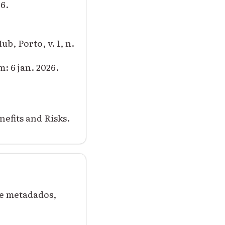
26.
ub, Porto, v. 1, n.
: 6 jan. 2026.
nefits and Risks.
de metadados,