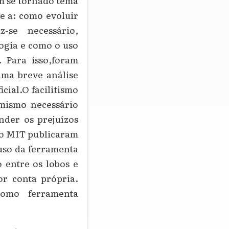
em se tornado tema
se a: como evoluir
-se necessário,
ogia e como o uso
. Para isso,foram
uma breve análise
cial.O facilitismo
mismo necessário
der os prejuízos
do MIT publicaram
uso da ferramenta
entre os lobos e
r conta própria.
como ferramenta