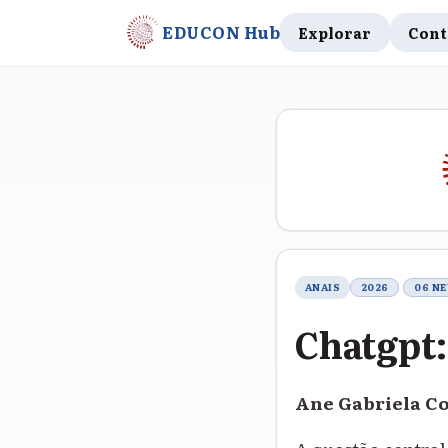
EDUCON Hub
Explorar
Cont
Metadados do t
ANAIS
2026
06 N
Chatgpt:
Ane Gabriela Co