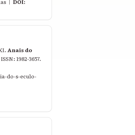
ias |
DOI:
XI.
Anais do
. ISSN: 1982-3657.
ia-do-s-eculo-