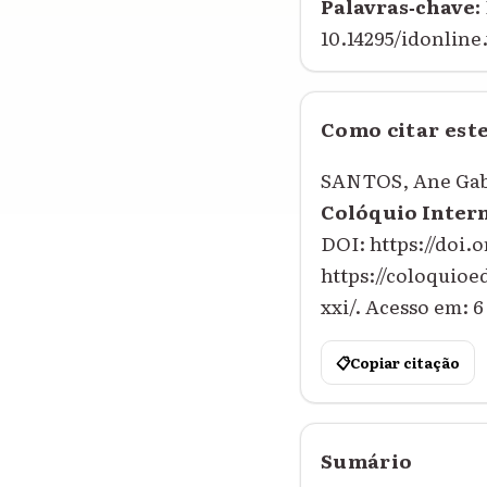
Palavras‑chave:
10.14295/idonline.
Como citar est
SANTOS, Ane Gabr
Colóquio Inter
DOI: https://doi.o
https://coloquio
xxi/. Acesso em: 6
📋
Copiar citação
Sumário