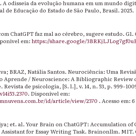
 A odisseia da evolução humana em um mundo digit
al de Educação do Estado de São Paulo, Brasil. 2025.
om ChatGPT faz mal ao cérebro, sugere estudo.
G1.
sponível em:
https://share.google/3BRKjLJLog7gf0uE
va; BRAZ, Natália Santos. Neurociência: Uma Revisã
o Aprende / Neuroscience: A Bibliographic Review
e
. Revista de psicologia, [S. l.], v. 14, n. 53, p. 999–10
v14i53.2370
. Disponível em:
emnuvens.com.br/id/article/view/2370
. Acesso em: 6
ya;
et. al
. Your Brain on ChatGPT: Accumulation of 
Assistant for Essay Writing Task.
Brainonllm
. MIT.