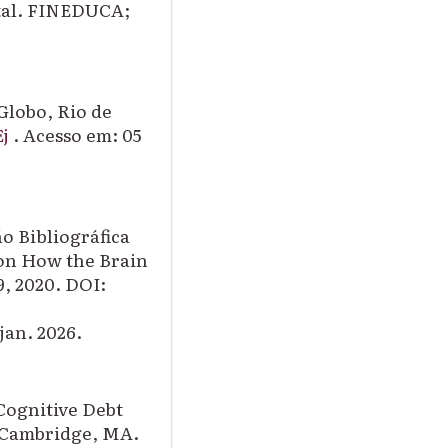
al.
FINEDUCA
;
 Globo
, Rio de
j
. Acesso em: 05
o Bibliográfica
 on How the Brain
09, 2020. DOI:
 jan. 2026.
Cognitive Debt
 Cambridge, MA.