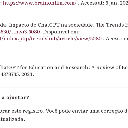
n:
https://www.brainonllm.com/
. Access at: 6 jan. 20
da.
Impacto do ChatGPT na sociedade
. The Trends H
4630/tth.vi3.5080
. Disponível em:
pt/index.php/trendshub/article/view/5080
. Acesso em
hatGPT for Education and Research
: A Review of Be
 4378735. 2023.
 a ajustar?
orar este registro. Você pode enviar uma correção 
atualizada.