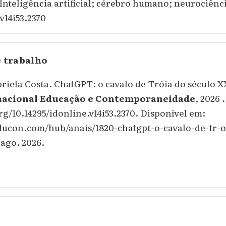
Inteligência artificial; cérebro humano; neurociênc
v14i53.2370
e trabalho
iela Costa. ChatGPT: o cavalo de Tróia do século X
nacional Educação e Contemporaneidade
, 2026 
rg/10.14295/idonline.v14i53.2370. Disponível em:
educon.com/hub/anais/1820-chatgpt-o-cavalo-de-tr-o
 ago. 2026.