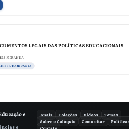
OCUMENTOS LEGAIS DAS POLÍTICAS EDUCACIONAIS
REIS MIRANDA
EM E HUMANIDADES
Educação e
Anais
Coleções
Vídeos
Temas
Sobre o Colóquio
Como citar
Política
ências e
Contato