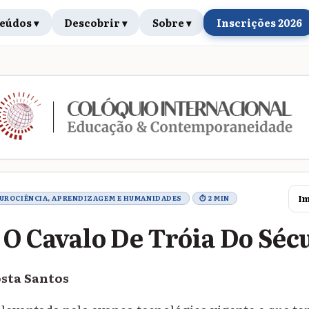
eúdos ▾
Descobrir ▾
Sobre ▾
Inscrições 2026
rabalho
Im
EUROCIÊNCIA, APRENDIZAGEM E HUMANIDADES
⏱ 2 MIN
 O Cavalo De Tróia Do Séc
sta Santos