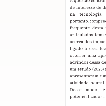
A questão central
de interesse de d
na tecnologia 
portanto,compree
frequente desta 
articulados tema
acerca dos impact
ligado à essa t
ocorrer uma apr
advindos dessa d
um estudo (2025)
apresentaram um
atividade neura
Desse modo, é 
potencializadora