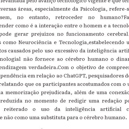
 levantada pelo avanço tecnológico vigente e que t
iversas áreas, especialmente da Psicologia, refere-
sem, no entanto, retroceder no humano?Faz
nder como é a interação entre o homem e a tecnol
pode gerar prejuízos no funcionamento cerebral
s como Neurociência e Tecnologia,estabelecendo 
os causados pelo uso excessivo da inteligência artifi
ecnologial não fornece ao cérebro humano o dina
endizagem verdadeira.Com o objetivo de compreen
ependência em relação ao ChatGPT, pesquisadores 
 relatando que os participantes acostumados com o 
a memorização prejudicada, além de uma conexão 
l reduzida no momento de redigir uma redação po
reiterado o uso da inteligência artificial 
 e não como uma substituta para o cérebro humano.