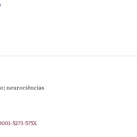
S
no; neurociências
001-5273-575X