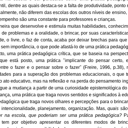
til, dentre as quais destaca-se a falta de produtividade, ponto
ualmente, não diferem das escolas dos outros níveis de ensino
empenho são uma constante para professores e crianças.
ira que desenvolve e estimula muitas habilidades, conhecim
 de problemas e a oralidade, o brincar, por suas característic
e, o livre, o faz de conta, acaba por deixar brechas para qu
sem importância, o que pode afastá-lo de uma prática pedagógic
to, uma prática pedagógica crítica, que se baseia na perspecti
ue está posto, uma prática "implicante do pensar certo,
 entre o fazer e o pensar sobre o fazer" (Freire, 1996, p.38),
idades para a superação dos problemas educacionais, o que t
 ato educativo, mas na reflexão e na perda do pensamento in
tigue a mudança a partir de uma curiosidade epistemológica do
ança, uma prática que traga novos sentidos e significados à e
dagógica que traga novos olhares e percepções para o brincar
 intencionalidade, planejamento, organização. Mas,
quais são
r na escola, que poderiam ser uma prática pedagógica?
Pa
o tem por objetivo apresentar os diferentes modos de bri