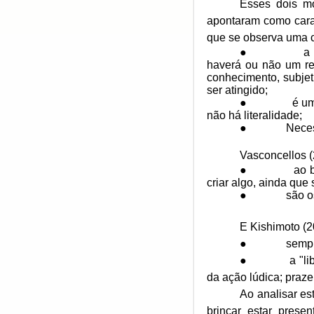
Esses dois mo
apontaram como cara
que se observa uma c
●
a
haverá ou não um res
conhecimento, subjet
ser atingido;
●
é um
não há literalidade;
●
Neces
Vasconcellos (
●
ao 
criar algo, ainda que 
●
são o
E Kishimoto (2
●
sempr
●
a "l
da ação lúdica; prazer
Ao analisar es
brincar estar prese