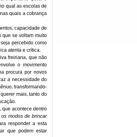
 no qual as escolas de
, nas quais a cobrança
entos, capacidade de
as que se voltam muito
e seja percebido como
a atenta e crítica.
va freiriana, que não
 envolve o movimento
 na procura por novos
raz a necessidade do
gênuo, transformando-
 querer mais, tanto do
ducação.
, que acontece dentro
 os modos de brincar
ra responder a esta
ncar que podem estar