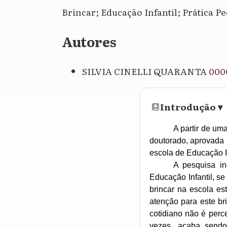
Brincar; Educação Infantil; Prática P
Autores
SILVIA CINELLI QUARANTA
000
Introdução
▾
A partir de u
doutorado, aprovada 
escola de Educação Inf
A pesquisa in
Educação Infantil, se
brincar na escola es
atenção para este br
cotidiano não é perc
vezes, acaba sendo