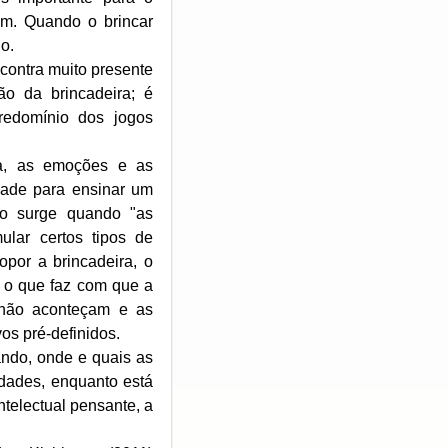
m. Quando o brincar
o.
contra muito presente
ão da brincadeira; é
redomínio dos jogos
ra, as emoções e as
dade para ensinar um
ivo surge quando "as
ular certos tipos de
por a brincadeira, o
, o que faz com que a
a não aconteçam e as
vos pré-definidos.
ando, onde e quais as
lidades, enquanto está
intelectual pensante, a