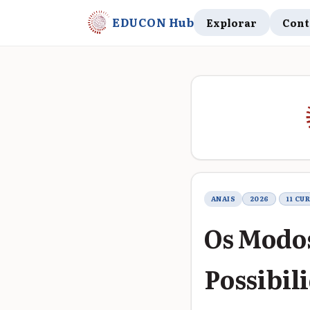
EDUCON Hub
Explorar
Cont
Metadados do t
ANAIS
2026
11 CU
Os Modos
Possibil