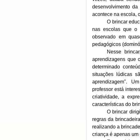
desenvolvimento da
acontece na escola, 
O brincar educ
nas escolas que o u
observado em quase
pedagógicos (dominó
Nesse brinca
aprendizagens que o
determinado conteúd
situações lúdicas s
aprendizagem". Um e
professor está inter
criatividade, a exp
características do br
O brincar diri
regras da brincadeira
realizando a brincadei
criança é apenas um 