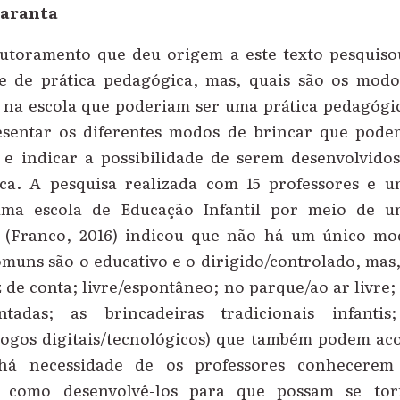
uaranta
utoramento que deu origem a este texto pesquis
e de prática pedagógica, mas, quais são os mod
na escola que poderiam ser uma prática pedagógic
esentar os diferentes modos de brincar que pode
 e indicar a possibilidade de serem desenvolvido
ica. A pesquisa realizada com 15 professores e 
ma escola de Educação Infantil por meio de u
 (Franco, 2016) indicou que não há um único mo
omuns são o educativo e o dirigido/controlado, ma
z de conta; livre/espontâneo; no parque/ao ar livre;
ntadas; as brincadeiras tradicionais infanti
jogos digitais/tecnológicos) que também podem aco
há necessidade de os professores conhecerem
 e como desenvolvê-los para que possam se to