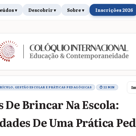
eúdos ▾
Descobrir ▾
Sobre ▾
Inscrições 2026
rabalho
Im
RRÍCULO, GESTÃO ESCOLAR E PRÁTICAS PEDAGÓGICAS
⏱ 22 MIN
 De Brincar Na Escola:
idades De Uma Prática Pe