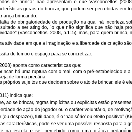
dos de brincar não apresentam o que Vasconcellos (2008)
cterísticas gerais do brincar, que podem ser percebidas em 
riança brincando:
 falta de obrigatoriedade de produção na qual há incerteza so
ultado a ser atingido, "o que não significa que não haja p
ividade" (Vasconcellos, 2008, p.115), mas, para quem brinca, 
a atividade em que a imaginação e a liberdade de criação são
sita de tempo e espaço para se concretizar.
2008) aponta como características que:
brincar, há uma ruptura com o real, com o pré-estabelecido e a
seja de forma precária;
s próprios sujeitos que decidem sobre o ato de brincar, ele é ele
011) indica que:
e, ao se brincar, regras implícitas ou explícitas estão presentes
iberdade de ação do jogador ou o caráter voluntário, de motivaç
 (ou desprazer), futilidade, é o ‘não sério’ ou efeito positivo" (K
tas características, pode se ver uma possível resposta para a g
nte na escola e ser percebido como uma prática pedagógi