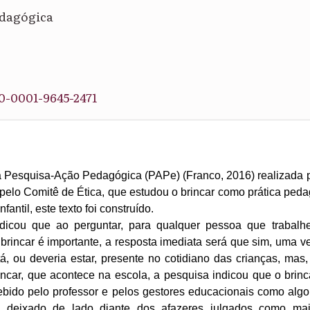
edagógica
0-0001-9645-2471
ma Pesquisa-Ação Pedagógica (PAPe) (Franco, 2016) realizada
pelo Comitê de Ética, que estudou o brincar como prática ped
antil, este texto foi construído.
dicou que ao perguntar, para qualquer pessoa que trabal
 brincar é importante, a resposta imediata será que sim, uma v
tá, ou deveria estar, presente no cotidiano das crianças, ma
incar, que acontece na escola, a pesquisa indicou que o brin
ebido pelo professor e pelos gestores educacionais como algo
 deixado de lado diante dos afazeres julgados como mai