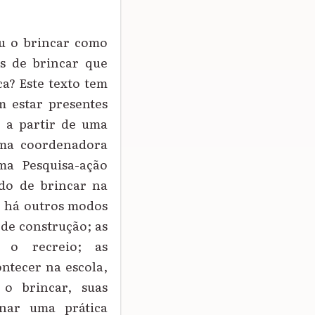
ou o brincar como
os de brincar que
a? Este texto tem
m estar presentes
s a partir de uma
uma coordenadora
ma Pesquisa-ação
do de brincar na
s, há outros modos
 de construção; as
s; o recreio; as
ntecer na escola,
 o brincar, suas
rnar uma prática