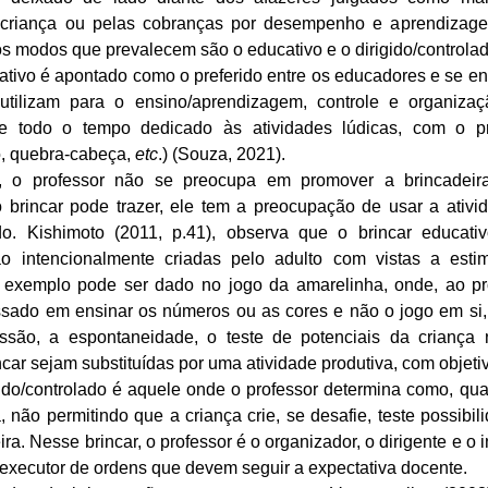
 criança ou pelas cobranças por desempenho e aprendizage
os modos que prevalecem são o educativo e o dirigido/controlad
ativo é apontado como o preferido entre os educadores e se en
tilizam para o ensino/aprendizagem, controle e organizaç
 todo o tempo dedicado às atividades lúdicas, com o p
, quebra-cabeça,
etc
.) (Souza, 2021).
r, o professor não se preocupa em promover a brincadei
 brincar pode trazer, ele tem a preocupação de usar a ativi
o. Kishimoto (2011, p.41), observa que o brincar educat
ão intencionalmente criadas pelo adulto com vistas a estim
xemplo pode ser dado no jogo da amarelinha, onde, ao pro
essado em ensinar os números ou as cores e não o jogo em si
ressão, a espontaneidade, o teste de potenciais da crianç
incar sejam substituídas por uma atividade produtiva, com objeti
gido/controlado é aquele onde o professor determina como, qu
, não permitindo que a criança crie, se desafie, teste possibi
ra. Nesse brincar, o professor é o organizador, o dirigente e o 
executor de ordens que devem seguir a expectativa docente.