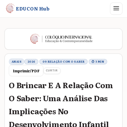
Abrir me
EDUCON Hub
Metadados do trabalho
ANAIS
2026
09 RELAÇÃO COM O SABER
⏱ 3 MIN
Imprimir/PDF
CURTIR
O Brincar E A Relação Com
O Saber: Uma Análise Das
Implicações No
Desenvolvimento Infantil