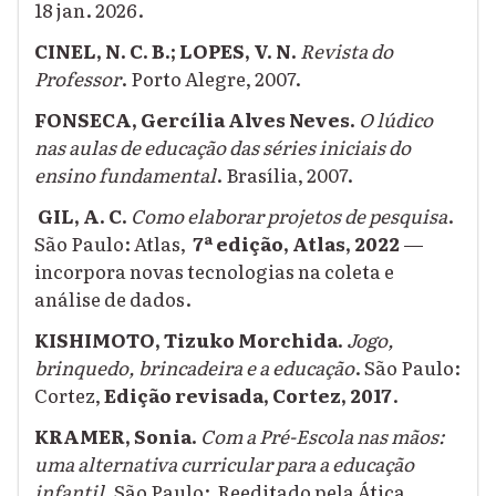
18 jan. 2026.
CINEL, N. C. B.; LOPES, V. N.
Revista do
Professor
. Porto Alegre, 2007.
FONSECA, Gercília Alves Neves.
O lúdico
nas aulas de educação das séries iniciais do
ensino fundamental
. Brasília, 2007.
GIL, A. C.
Como elaborar projetos de pesquisa
.
São Paulo: Atlas,
7ª edição, Atlas, 2022
—
incorpora novas tecnologias na coleta e
análise de dados.
KISHIMOTO, Tizuko Morchida.
Jogo,
brinquedo, brincadeira e a educação
. São Paulo:
Cortez,
Edição revisada, Cortez, 2017
.
KRAMER, Sonia.
Com a Pré-Escola nas mãos:
uma alternativa curricular para a educação
infantil
. São Paulo:
Reeditado pela Ática,