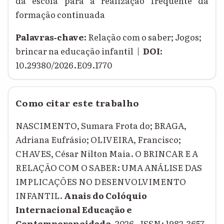
da escola para a realização frequente da
formação continuada
Palavras‑chave:
Relação com o saber; Jogos;
brincar na educação infantil |
DOI:
10.29380/2026.E09.1770
Como citar este trabalho
NASCIMENTO, Sumara Frota do; BRAGA,
Adriana Eufrásio; OLIVEIRA, Francisco;
CHAVES, César Nilton Maia. O BRINCAR E A
RELAÇÃO COM O SABER: UMA ANÁLISE DAS
IMPLICAÇÕES NO DESENVOLVIMENTO
INFANTIL.
Anais do Colóquio
Internacional Educação e
Contemporaneidade
, 2026 . ISSN: 1982-3657.