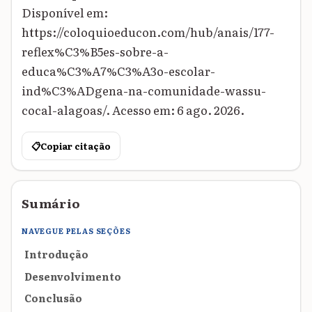
Disponível em:
https://coloquioeducon.com/hub/anais/177-
reflex%C3%B5es-sobre-a-
educa%C3%A7%C3%A3o-escolar-
ind%C3%ADgena-na-comunidade-wassu-
cocal-alagoas/. Acesso em: 6 ago. 2026.
📋
Copiar citação
Sumário
NAVEGUE PELAS SEÇÕES
Introdução
Desenvolvimento
Conclusão