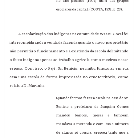
no ano passado (1904) num dos grupos
escolares da capital. (COSTA, 1931, p. 23).
A escolarização dos indígenas na comunidade Wassu-Cocal foi
interrompida após a venda da fazenda quando o novo proprietário
não permitiu o funcionamento e a existência da escola delimitando
o fluxo indígena apenas ao trabalho agrícola como meeiros nesse
espaço. Com isso, o Pajé, Sr. Benício, permitiu funcionar em sua
casa uma escola de forma improvisada no etnoterritório, como
relatou D. Mariinha:
Quando formos fazer a escola na casa do Sr.
Benício a prefeitura de Joaquim Gomes
mandou bancos, mesas e também
mandava a merenda e com isso o número
de alunos só crescia, cresceu tanto que a