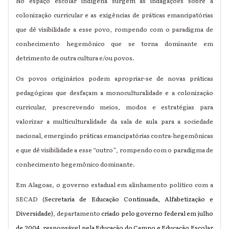
No espaço escolar indígena surgem as indagações sobre a
colonização curricular e as exigências de práticas emancipatórias
que dê visibilidade a esse povo, rompendo com o paradigma de
conhecimento hegemônico que se torna dominante em
detrimento de outra cultura e/ou povos.
Os povos originários podem apropriar-se de novas práticas
pedagógicas que desfaçam a monoculturalidade e a colonização
curricular, prescrevendo meios, modos e estratégias para
valorizar a multiculturalidade da sala de aula para a sociedade
nacional, emergindo práticas emancipatórias contra-hegemônicas
e que dê visibilidade a esse “outro”, rompendo com o paradigma de
conhecimento hegemônico dominante.
Em Alagoas, o governo estadual em alinhamento político com a
SECAD (
Secretaria de Educação Continuada, Alfabetização e
Diversidade)
, departamento
criado pelo governo federal em julho
de 2004, responsável pela Educação do Campo e Educação Escolar