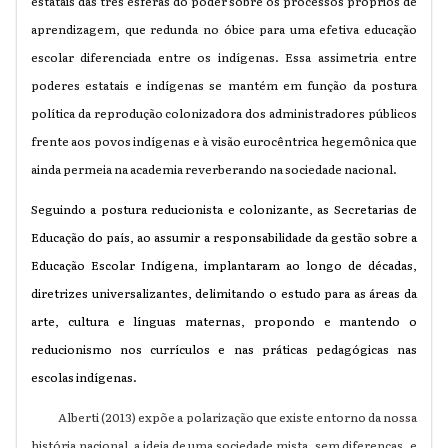
estatais das três esferas do poder sobre os processos próprios de
aprendizagem, que redunda no óbice para uma efetiva educação
escolar diferenciada entre os indígenas. Essa assimetria entre
poderes estatais e indígenas se mantém em função da postura
política da reprodução colonizadora dos administradores públicos
frente aos povos indígenas e à visão eurocêntrica hegemônica que
ainda permeia na academia reverberando na sociedade nacional.
Seguindo a postura reducionista e colonizante, as Secretarias de
Educação do país, ao assumir a responsabilidade da gestão sobre a
Educação Escolar Indígena, implantaram ao longo de décadas,
diretrizes universalizantes, delimitando o estudo para as áreas da
arte, cultura e línguas maternas, propondo e mantendo o
reducionismo nos currículos e nas práticas pedagógicas nas
escolas indígenas.
Alberti (2013) expõe a polarização que existe entorno da nossa
história nacional, a ideia de uma sociedade mista, sem diferenças, e