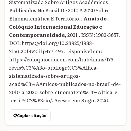
Sistematizada Sobre Artigos Acadêmicos
Publicados No Brasil De 2010 A 2020 Sobre
Etnomatemática E Território..
Anais do
Colóquio Internacional Educação e
Contemporaneidade
, 2021 . ISSN: 1982-3657.
DOI: https://doi.org/10.23925/1983-
3156.2019v21i1p477-495. Disponível em:
https://coloquioeducon.com/hub/anais/175-
revis%C3%A3o-bibliogr%C3%A1fica-
sistematizada-sobre-artigos-
acad%C3%AAmicos-publicados-no-brasil-de-
2010-a-2020-sobre-etnomatem%C3%A1tica-e-
territ%C3%B3rio/. Acesso em: 8 ago. 2026.
📋
Copiar citação