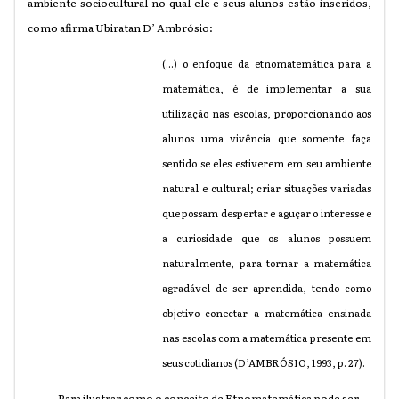
ambiente sociocultural no qual ele e
seus alunos estão inseridos,
como afirma Ubiratan D’ Ambrósio:
(...) o enfoque da etnomatemática para a
matemática, é de implementar a sua
utilização nas escolas, proporcionando aos
alunos uma vivência que somente faça
sentido se eles estiverem em seu ambiente
natural e cultural; criar situações variadas
que possam despertar e aguçar o interesse e
a curiosidade que os alunos possuem
naturalmente, para tornar a matemática
agradável de ser aprendida, tendo como
objetivo conectar a matemática ensinada
nas escolas com a matemática presente em
seus cotidianos (D’AMBRÓSIO, 1993, p. 27).
Para ilustrar como o conceito de Etnomatemática pode ser