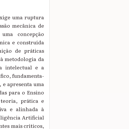
exige uma ruptura
issão mecânica de
e uma concepção
mica e construída
uição de práticas
 à metodologia da
 intelectual e a
ráfico, fundamenta-
, e apresenta uma
das para o Ensino
eoria, prática e
iva e alinhada à
igência Artificial
es mais críticos,