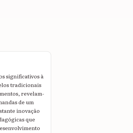
s significativos à
los tradicionais
imentos, revelam-
emandas de um
stante inovação
edagógicas que
desenvolvimento