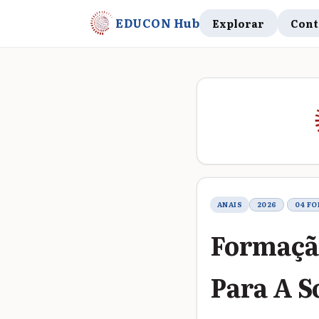
EDUCON Hub
Explorar
Cont
Metadados do t
ANAIS
2026
04 F
Formação
Para A S