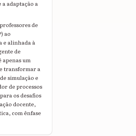
e a adaptação a
 professores de
) ao
a e alinhada à
gente de
é apenas um
 e transformar a
 de simulação e
ador de processos
para os desafios
mação docente,
tica, com ênfase