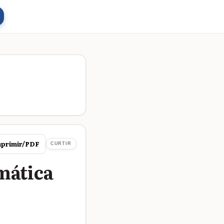
primir/PDF
CURTIR
mática