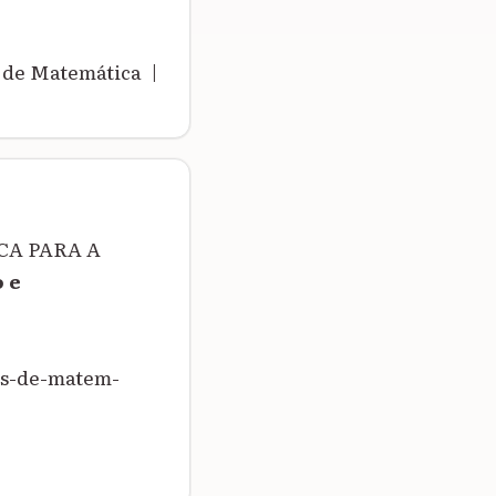
 de Matemática |
CA PARA A
 e
es-de-matem-