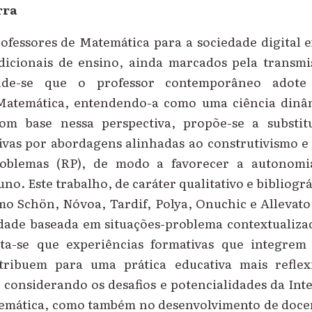
rra
ofessores de Matemática para a sociedade digital 
icionais de ensino, ainda marcados pela transm
nde-se que o professor contemporâneo adot
 Matemática, entendendo-a como uma ciência dinâ
om base nessa perspectiva, propõe-se a substit
ivas por abordagens alinhadas ao construtivismo e
oblemas (RP), de modo a favorecer a autonomia
uno. Este trabalho, de caráter qualitativo e bibliog
mo Schön, Nóvoa, Tardif, Polya, Onuchic e Allevato
idade baseada em situações-problema contextualiza
a-se que experiências formativas que integrem t
ntribuem para uma prática educativa mais reflex
, considerando os desafios e potencialidades da Intel
emática, como também no desenvolvimento de docent