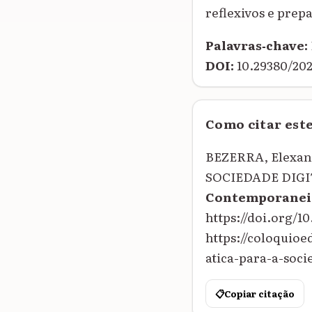
reflexivos e prep
Palavras‑chave:
DOI:
10.29380/202
Como citar est
BEZERRA, Elexa
SOCIEDADE DIGI
Contemporanei
https://doi.org/1
https://coloquio
atica-para-a-socie
📋
Copiar citação