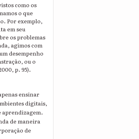
vistos como os
rmamos o que
ão. Por exemplo,
ita em seu
bre os problemas
cada, agimos com
re um desempenho
stração, ou o
000, p. 95).
 apenas ensinar
mbientes digitais,
de aprendizagem.
onda de maneira
orporação de