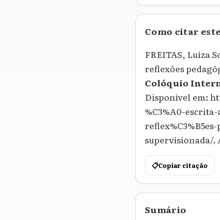
Como citar est
FREITAS, Luíza So
reflexões pedagóg
Colóquio Inter
Disponível em: h
%C3%A0-escrita
reflex%C3%B5es-
supervisionada/. 
📋
Copiar citação
Sumário