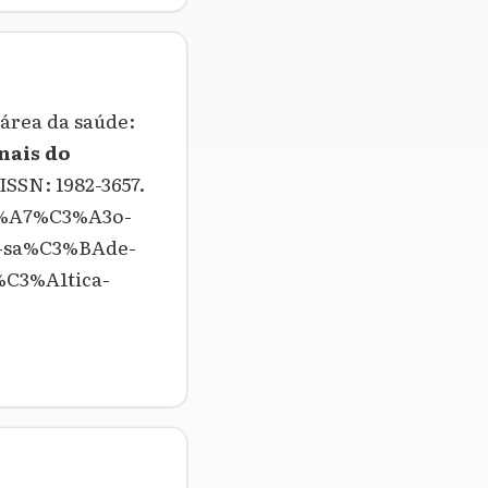
 área da saúde:
nais do
. ISSN: 1982-3657.
C3%A7%C3%A3o-
a-sa%C3%BAde-
C3%A1tica-