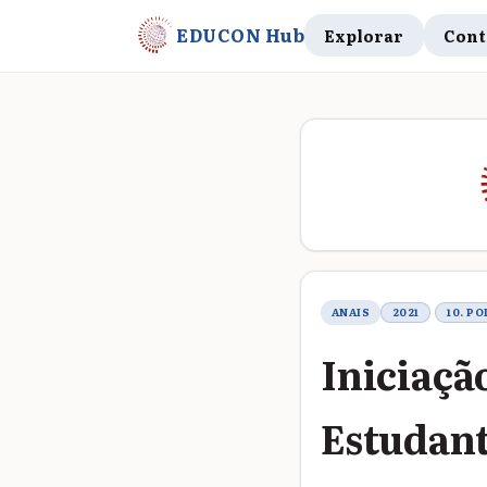
EDUCON Hub
Explorar
Cont
Metadados do t
ANAIS
2021
10. P
Iniciaçã
Estudant