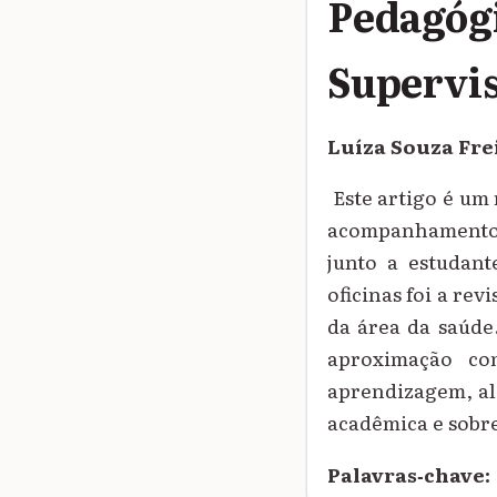
Pedagógi
Supervi
Luíza Souza Fre
Este artigo é um 
acompanhamento à
junto a estudant
oficinas foi a rev
da área da saúde.
aproximação co
aprendizagem, al
acadêmica e sobr
Palavras‑chave: