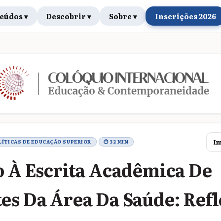
eúdos ▾
Descobrir ▾
Sobre ▾
Inscrições 2026
rabalho
Im
OLÍTICAS DE EDUCAÇÃO SUPERIOR
⏱ 32 MIN
o À Escrita Acadêmica De
es Da Área Da Saúde: Ref