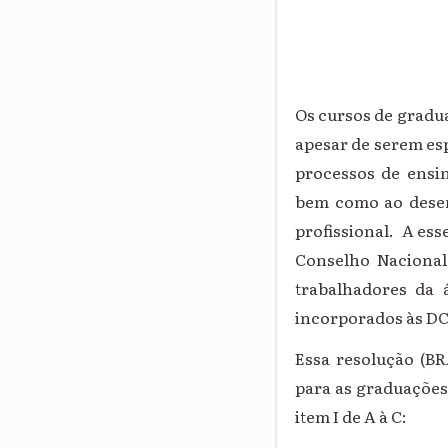
Os cursos de gradua
apesar de serem es
processos de ensin
bem como ao desen
profissional. A ess
Conselho Nacional
trabalhadores da 
incorporados às DC
Essa resolução (BR
para as graduações 
item I de A à C: