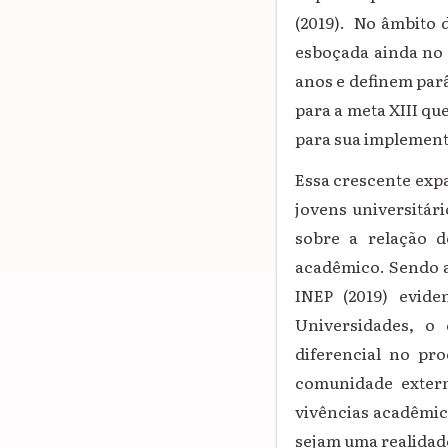
(2019). No âmbito 
esboçada ainda no 
anos e definem par
para a meta XIII qu
para sua implemen
Essa crescente expa
jovens universitár
sobre a relação 
acadêmico. Sendo a
INEP (2019) evide
Universidades, o
diferencial no pr
comunidade extern
vivências acadêmica
sejam uma realidad