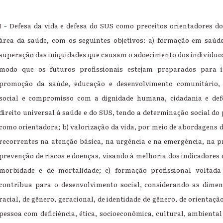
I - Defesa da vida e defesa do SUS como preceitos orientadores do
área da saúde, com os seguintes objetivos: a) formação em saú
superação das iniquidades que causam o adoecimento dos indivíduos 
modo que os futuros profissionais estejam preparados para 
promoção da saúde, educação e desenvolvimento comunitário,
social e compromisso com a dignidade humana, cidadania e def
direito universal à saúde e do SUS, tendo a determinação social d
como orientadora; b) valorização da vida, por meio de abordagens
recorrentes na atenção básica, na urgência e na emergência, na 
prevenção de riscos e doenças, visando à melhoria dos indicadores d
morbidade e de mortalidade; c) formação profissional voltad
contribua para o desenvolvimento social, considerando as dimens
racial, de gênero, geracional, de identidade de gênero, de orientaçã
pessoa com deficiência, ética, socioeconômica, cultural, ambienta