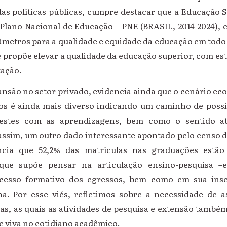
das políticas públicas, cumpre destacar que a Educação
Plano Nacional de Educação – PNE (BRASIL, 2014-2024), 
âmetros para a qualidade e equidade da educação em todo 
e propõe elevar a qualidade da educação superior, com est
tação.
nsão no setor privado, evidencia ainda que o cenário ec
ios é ainda mais diverso indicando um caminho de possib
destes com as aprendizagens, bem como o sentido a
ssim, um outro dado interessante apontado pelo censo d
ncia que 52,2% das matrículas nas graduações estã
 que supõe pensar na articulação ensino-pesquisa 
ocesso formativo dos egressos, bem como em sua ins
a. Por esse viés, refletimos sobre a necessidade de a
s, as quais as atividades de pesquisa e extensão também
e viva no cotidiano acadêmico.