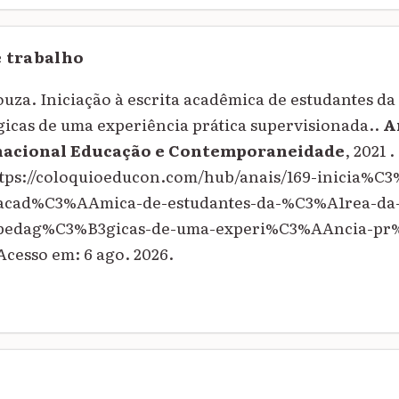
e trabalho
uza. Iniciação à escrita acadêmica de estudantes da
icas de uma experiência prática supervisionada..
A
nacional Educação e Contemporaneidade
, 2021 
ttps://coloquioeducon.com/hub/anais/169-inicia%
-acad%C3%AAmica-de-estudantes-da-%C3%A1rea-d
pedag%C3%B3gicas-de-uma-experi%C3%AAncia-pr%
Acesso em: 6 ago. 2026.