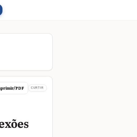
primir/PDF
CURTIR
lexões