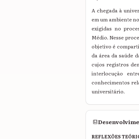
A chegada à univer
em um ambiente nov
exigidas no proce
Médio. Nesse proces
objetivo é compart
da área da saúde d
cujos registros dem
interlocução ent
conhecimentos rela
universitário.
Desenvolvim
REFLEXÕES TEÓRI