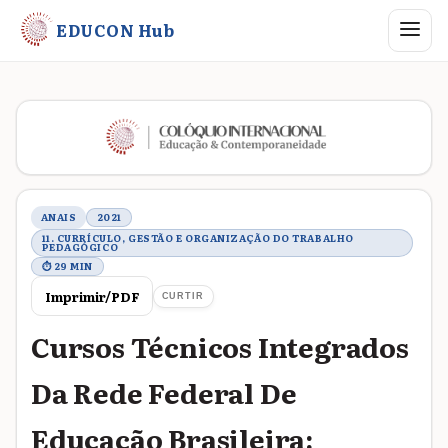
Abrir me
EDUCON Hub
Metadados do trabalho
ANAIS
2021
11. CURRÍCULO, GESTÃO E ORGANIZAÇÃO DO TRABALHO
PEDAGÓGICO
⏱ 29 MIN
Imprimir/PDF
CURTIR
Cursos Técnicos Integrados
Da Rede Federal De
Educação Brasileira: