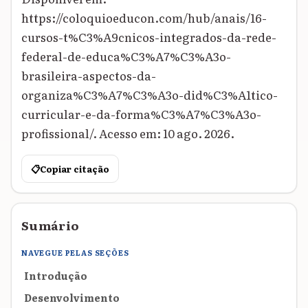
https://coloquioeducon.com/hub/anais/16-
cursos-t%C3%A9cnicos-integrados-da-rede-
federal-de-educa%C3%A7%C3%A3o-
brasileira-aspectos-da-
organiza%C3%A7%C3%A3o-did%C3%A1tico-
curricular-e-da-forma%C3%A7%C3%A3o-
profissional/. Acesso em: 10 ago. 2026.
📋
Copiar citação
Sumário
NAVEGUE PELAS SEÇÕES
Introdução
Desenvolvimento