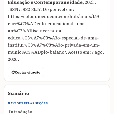
Educação e Contemporaneidade
, 2021 .
ISSN: 1982-3657. Disponível em:
https://coloquioeducon.com/hub/anais/159-
curr%C3%ADculo-educacional-uma-
an%C3%A1lise-acerca-da-
educa%C3%A7%C3%A3o-especial-de-uma-
institui%C3%A7%C3%A3o-privada-em-um-
munic%C3%ADpio-baiano/. Acesso em: 7 ago.
2026.
📋
Copiar citação
Sumário
NAVEGUE PELAS SEÇÕES
Introdução