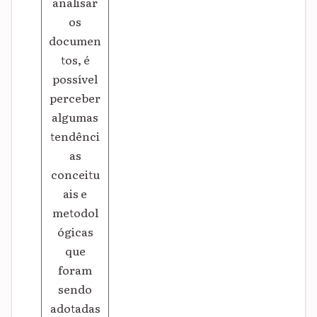
analisar
os
documen
tos, é
possível
perceber
algumas
tendênci
as
conceitu
ais e
metodol
ógicas
que
foram
sendo
adotadas