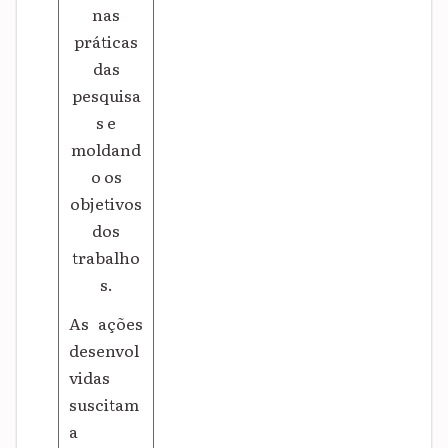
nas
práticas
das
pesquisa
s e
moldand
o os
objetivos
dos
trabalho
s.
As ações
desenvol
vidas
suscitam
a