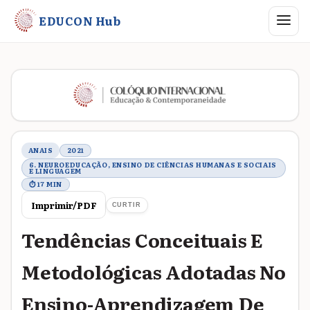
Abrir me
EDUCON Hub
Metadados do trabalho
ANAIS
2021
6. NEUROEDUCAÇÃO, ENSINO DE CIÊNCIAS HUMANAS E SOCIAIS
E LINGUAGEM
⏱ 17 MIN
Imprimir/PDF
CURTIR
Tendências Conceituais E
Metodológicas Adotadas No
Ensino-Aprendizagem De