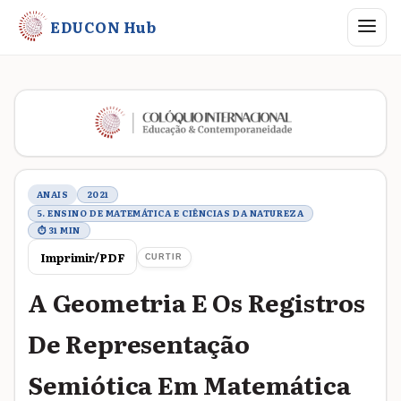
Abrir me
EDUCON Hub
Metadados do trabalho
ANAIS
2021
5. ENSINO DE MATEMÁTICA E CIÊNCIAS DA NATUREZA
⏱ 31 MIN
Imprimir/PDF
CURTIR
A Geometria E Os Registros
De Representação
Semiótica Em Matemática