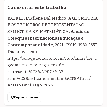
Como citar este trabalho
BAERLE, Lucilene Dal Medico. A GEOMETRIA
E OS REGISTROS DE REPRESENTAÇÃO
SEMIÓTICA EM MATEMÁTICA.
Anais do
Colóquio Internacional Educação e
Contemporaneidade
, 2021 . ISSN: 1982-3657.
Disponível em:
https://coloquioeducon.com/hub/anais/152-a-
geometria-e-os-registros-de-
representa%C3%A7%C3%A3o-
semi%C3%B3tica-em-matem%C3%A1tica/.
Acesso em: 10 ago. 2026.
📋
Copiar citação