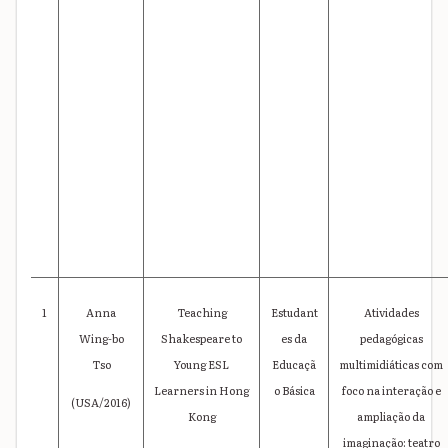
1
Anna
Teaching
Estudant
Atividades
Wing-bo
Shakespeare to
es da
pedagógicas
Tso
Young ESL
Educaçã
multimidiáticas com
Learners in Hong
o Básica
foco na interação e
(USA/2016)
Kong
ampliação da
imaginação: teatro