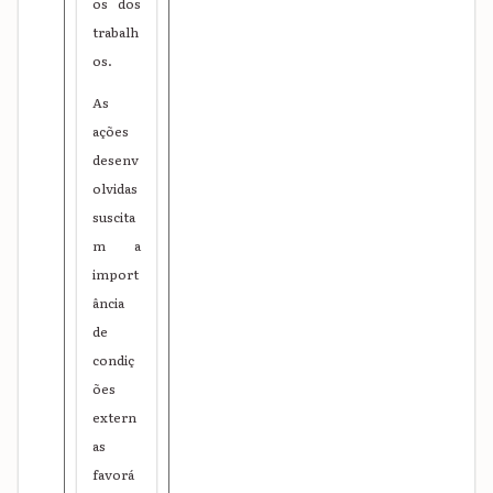
os dos
trabalh
os.
As
ações
desenv
olvidas
suscita
m a
import
ância
de
condiç
ões
extern
as
favorá