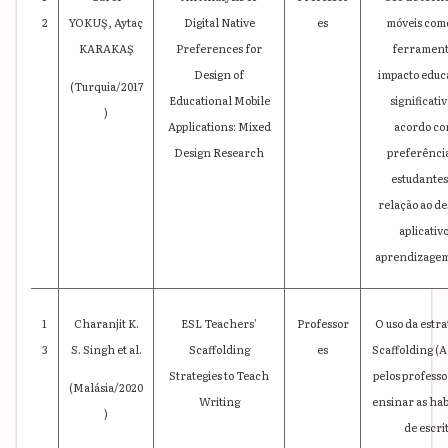
2
YOKUŞ, Aytaç
Digital Native
es
móveis com
KARAKAŞ
Preferences for
ferrament
Design of
impacto educ
(Turquia/2017
Educational Mobile
significativ
)
Applications: Mixed
acordo co
Design Research
preferência
estudante
relação ao de
aplicativ
aprendizagem
1
Charanjit K.
ESL Teachers'
Professor
O uso da estra
3
S. Singh et al.
Scaffolding
es
Scaffolding (
Strategies to Teach
pelos professo
(Malásia/2020
Writing
ensinar as hab
)
de escri