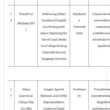
1
Shaofei Lu
Embracing Global
Estudante
Criação de um
6
Varieties of English
s
universitári
(Malásia/2017
in a Writing Safe
Universit
comunicaç
)
Space: Exploring the
ários
contexto aca
Use of Comic Books
através do Pr
in a College Writing
Quadrinh
Class with Second
Language Learners
1
Julian
Images, Speech
Professor
Transforma
7
Lawrence;
Balloons, and Artful
es
narrativas seq
Ching-Chiu
Representation:
biográfica
Lin; Rita
Comics as Visual
professores 