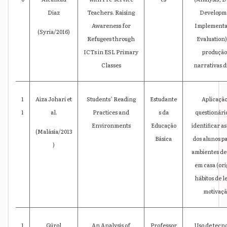
Diaz
Teachers. Raising
Developm
Awareness for
Implementa
(Syria/2016)
Refugees through
Evaluation)
ICTs in ESL Primary
produção
Classes
narrativas di
1
Aiza Johari et
Students’ Reading
Estudante
Aplicação
1
al.
Practices and
s da
questionári
Environments
Educação
identificar a
(Malásia/2013
Básica
dos alunos pa
)
ambientes de 
em casa (ori
hábitos de l
motivaçã
1
Gürol
An Analysis of
Professor
Uso de tecno