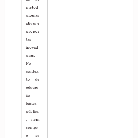
metod
ologias
ativas e
propos
tas
inovad
oras.
No
contex
to de
educaç
ão
básica
pública
, nem
sempr
e se