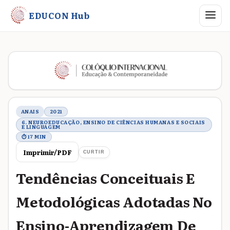
Abrir me
EDUCON Hub
Metadados do trabalho
ANAIS
2021
6. NEUROEDUCAÇÃO, ENSINO DE CIÊNCIAS HUMANAS E SOCIAIS
E LINGUAGEM
⏱ 17 MIN
Imprimir/PDF
CURTIR
Tendências Conceituais E
Metodológicas Adotadas No
Ensino-Aprendizagem De