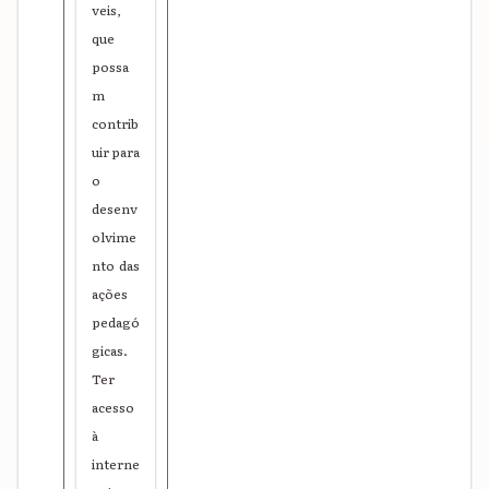
veis,
que
possa
m
contrib
uir para
o
desenv
olvime
nto das
ações
pedagó
gicas.
Ter
acesso
à
interne