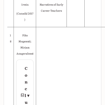
Irwin
Narratives of Early
Career Teachers
(Canadá/2017
)
1
Fika
8
Megawati;
Mirjam
Anugerahwat
C
o
n
c
l
▾
u