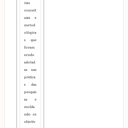
cias
conceit
uais e
metod
ológica
s que
foram
sendo
adotad
as nas
prática
s das
pesquis
as e
molda
ndo os
objetiv