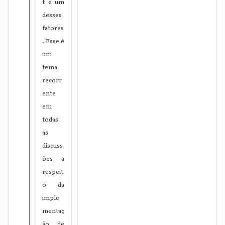
t é um
desses
fatores
. Esse é
um
tema
recorr
ente
em
todas
as
discuss
ões a
respeit
o da
imple
mentaç
ão de