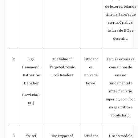
de leitores, telas de
cinema, tarefas de
escrita Criativa,
leitura de HQs e
desenho.
2
Kay
The Value of
Estudant
Leitura extensiva
Hammond;
Targeted Comic
es
com alunos do
Katherine
Book Readers
Universi
ensino
Danaher
tários
fundamental e
intermediário
(Ucrânia/2
superior, com foco
011)
na gramática e
vocabulário.
3
Yousef
The Impact of
Estudant
Uso do modelo