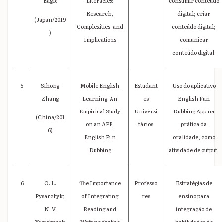
Eagle
Literacies:
consumir conteúdo
Research,
digital; criar
(Japan/2019
Complexities, and
conteúdo digital;
)
Implications
comunicar
conteúdo digital.
5
Sihong
Mobile English
Estudant
Uso do aplicativo
Zhang
Learning: An
es
English Fun
Empirical Study
Universi
Dubbing App na
(China/201
on an APP,
tários
prática da
6)
English Fun
oralidade, como
Dubbing
atividade de output.
6
O. L.
The Importance
Professo
Estratégias de
Pysarchyk;
of Integrating
res
ensino para
N. V.
Reading and
integração de
Yamshynsk
Writing for the
habilidades de