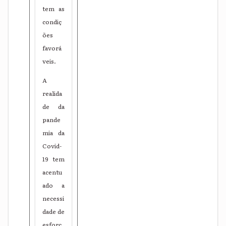
tem as
condiç
ões
favorá
veis.
A
realida
de da
pande
mia da
Covid-
19 tem
acentu
ado a
necessi
dade de
esforç