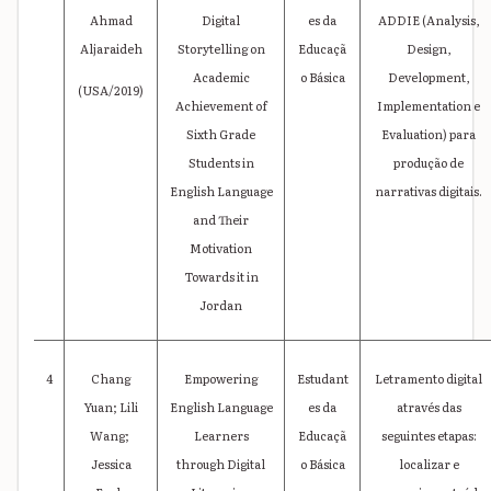
Ahmad
Digital
es da
ADDIE (Analysis,
Aljaraideh
Storytelling on
Educaçã
Design,
Academic
o Básica
Development,
(USA/2019)
Achievement of
Implementation e
Sixth Grade
Evaluation) para
Students in
produção de
English Language
narrativas digitais.
and Their
Motivation
Towards it in
Jordan
4
Chang
Empowering
Estudant
Letramento digital
Yuan; Lili
English Language
es da
através das
Wang;
Learners
Educaçã
seguintes etapas:
Jessica
through Digital
o Básica
localizar e