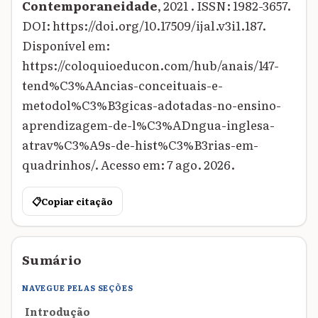
Contemporaneidade
, 2021 . ISSN: 1982-3657.
DOI: https://doi.org/10.17509/ijal.v3i1.187.
Disponível em:
https://coloquioeducon.com/hub/anais/147-
tend%C3%AAncias-conceituais-e-
metodol%C3%B3gicas-adotadas-no-ensino-
aprendizagem-de-l%C3%ADngua-inglesa-
atrav%C3%A9s-de-hist%C3%B3rias-em-
quadrinhos/. Acesso em: 7 ago. 2026.
📋
Copiar citação
Sumário
NAVEGUE PELAS SEÇÕES
Introdução