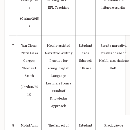
a
EFL Teaching
leitura e escrita.
(China/2015
)
7
Yan Chen;
Mobile-assisted
Estudant
Escrita narrativa
Chris Liska
Narrative Writing
es da
através do uso do
Carger;
Practice for
Educaçã
MALL, associado ao
Thomas J.
Young English
o Básica
FoK.
Smith
Language
Learners from a
(Jordan/20
Funds of
17)
Knowledge
Approach
8
Mohd Azmi
The Impact of
Estudant
Produção de