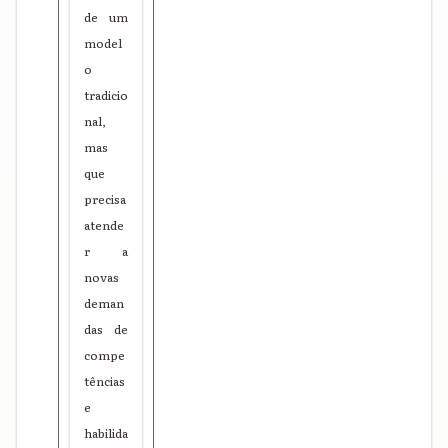
de um
model
o
tradicio
nal,
mas
que
precisa
atende
r a
novas
deman
das de
compe
tências
e
habilida