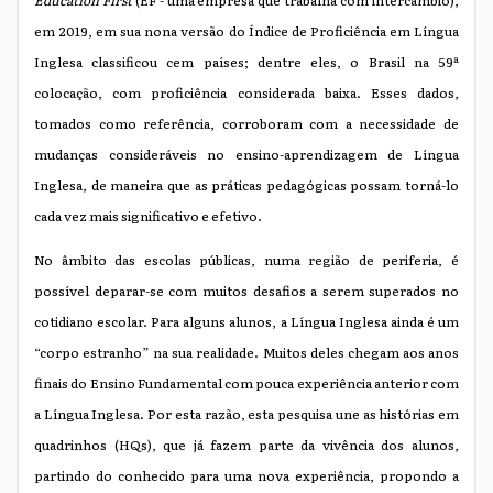
Education First
(EF - uma empresa que trabalha com intercâmbio),
em 2019, em sua nona versão do Índice de Proficiência em Língua
Inglesa classificou cem países; dentre eles, o Brasil na 59ª
colocação, com proficiência considerada baixa. Esses dados,
tomados como referência, corroboram com a necessidade de
mudanças consideráveis no ensino-aprendizagem de Língua
Inglesa, de maneira que as práticas pedagógicas possam torná-lo
cada vez mais significativo e efetivo.
No âmbito das escolas públicas, numa região de periferia, é
possível deparar-se com muitos desafios a serem superados no
cotidiano escolar. Para alguns alunos, a Língua Inglesa ainda é um
“corpo estranho” na sua realidade. Muitos deles chegam aos anos
finais do Ensino Fundamental com pouca experiência anterior com
a Língua Inglesa. Por esta razão, esta pesquisa une as histórias em
quadrinhos (HQs), que já fazem parte da vivência dos alunos,
partindo do conhecido para uma nova experiência, propondo a