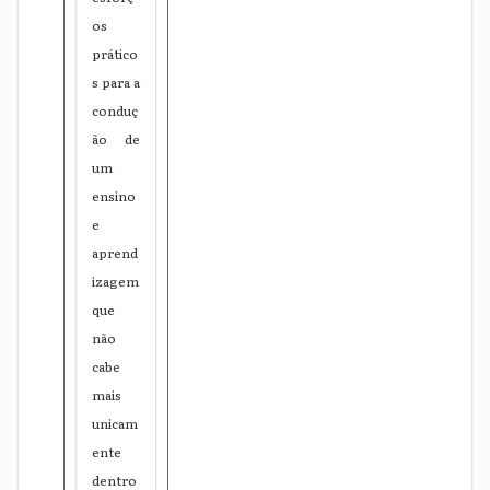
os
prático
s para a
conduç
ão de
um
ensino
e
aprend
izagem
que
não
cabe
mais
unicam
ente
dentro