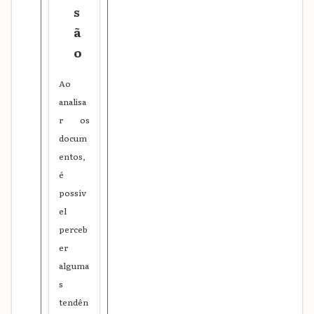
s
ã
o
Ao
analisa
r os
docum
entos,
é
possív
el
perceb
er
alguma
s
tendên