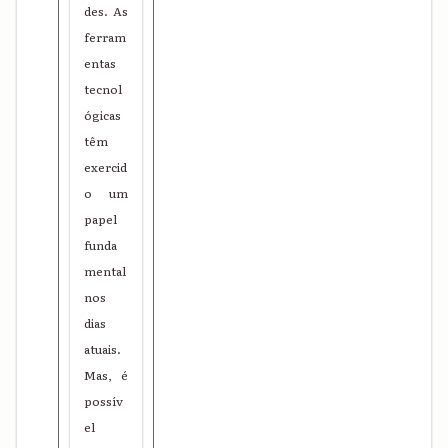
des. As
ferram
entas
tecnol
ógicas
têm
exercid
o um
papel
funda
mental
nos
dias
atuais.
Mas, é
possív
el