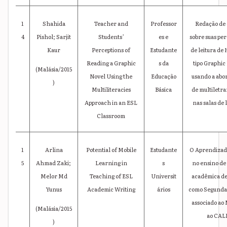
1
Shahida
Teacher and
Professor
Redação de 
4
Pishol; Sarjit
Students’
es e
sobre suas pe
Kaur
Perceptions of
Estudante
de leitura de
Reading a Graphic
s da
tipo Graphic
(Malásia/2015
Novel Using the
Educação
usando a ab
)
Multiliteracies
Básica
de multiletr
Approach in an ESL
nas salas de l
Classroom
1
Arlina
Potential of Mobile
Estudante
O Aprendizad
5
Ahmad Zaki;
Learning in
s
no ensino de 
Melor Md
Teaching of ESL
Universit
acadêmica de
Yunus
Academic Writing
ários
como Segunda
associado ao
(Malásia/2015
ao CAL
)