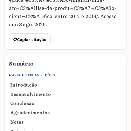
an%C3%A1lise-da-produ%C3%A7%C3%A3o-
cient%C3%ADfica-entre-2015-e-2018/. Acesso
em: 8 ago. 2026.
📋
Copiar citação
Sumário
NAVEGUE PELAS SEÇÕES
Introdução
Desenvolvimento
Conclusão
Agradecimentos
Notas