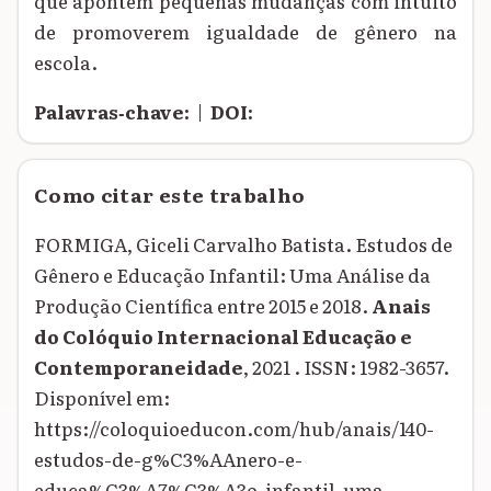
que apontem pequenas mudanças com intuito
de promoverem igualdade de gênero na
escola.
Palavras‑chave:
|
DOI:
Como citar este trabalho
FORMIGA, Giceli Carvalho Batista. Estudos de
Gênero e Educação Infantil: Uma Análise da
Produção Científica entre 2015 e 2018.
Anais
do Colóquio Internacional Educação e
Contemporaneidade
, 2021 . ISSN: 1982-3657.
Disponível em:
https://coloquioeducon.com/hub/anais/140-
estudos-de-g%C3%AAnero-e-
educa%C3%A7%C3%A3o-infantil-uma-