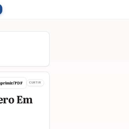
primir/PDF
CURTIR
nero Em