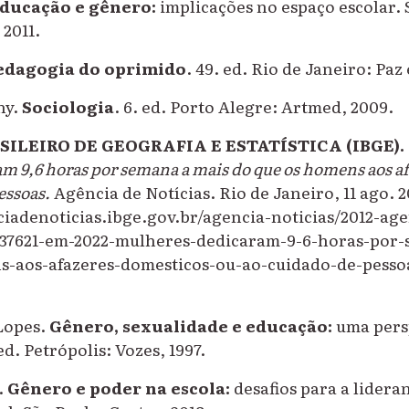
ducação e gênero:
implicações no espaço escolar. 
2011.
edagogia do oprimido
. 49. ed. Rio de Janeiro: Paz 
ny.
Sociologia
. 6. ed. Porto Alegre: Artmed, 2009.
ILEIRO DE GEOGRAFIA E ESTATÍSTICA (IBGE).
m 9,6 horas por semana a mais do que os homens aos a
essoas.
Agência de Notícias. Rio de Janeiro, 11 ago. 
ciadenoticias.ibge.gov.br/agencia-noticias/2012-ag
s/37621-em-2022-mulheres-dedicaram-9-6-horas-por
-aos-afazeres-domesticos-ou-ao-cuidado-de-pessoa
Lopes.
Gênero, sexualidade e educação:
uma pers
ed. Petrópolis: Vozes, 1997.
.
Gênero e poder na escola:
desafios para a lider