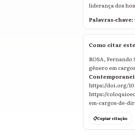
liderança dos ho
Palavras‑chave:
Como citar est
ROSA, Fernando S
gênero em cargos
Contemporanei
https://doi.org/10
https://coloquio
em-cargos-de-dire
📋
Copiar citação