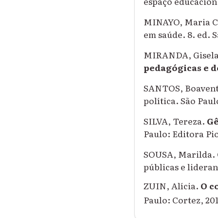
espaço educaciona
MINAYO, Maria Ce
em saúde. 8. ed. 
MIRANDA, Gisel
pedagógicas e d
SANTOS, Boavent
política. São Paul
SILVA, Tereza.
Gê
Paulo: Editora Pi
SOUSA, Marilda.
públicas e lidera
ZUIN, Alícia.
O c
Paulo: Cortez, 201