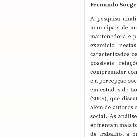
Fernando Sorget
A pesquisa anal
municipais de um
mantenedora e po
exercício nest
caracterizados o
possíveis rela
compreender como
e a percepção soc
em estudos de Lo
(2009), que discu
além de autores 
social. As análi
enfrentam mais ba
de trabalho, a p