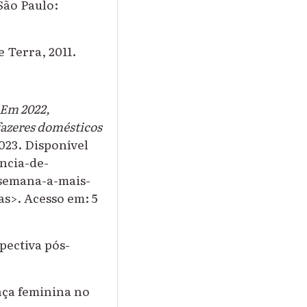
São Paulo:
e Terra, 2011.
Em 2022,
fazeres domésticos
2023. Disponível
encia-de-
-semana-a-mais-
s>. Acesso em: 5
pectiva pós-
ança feminina no