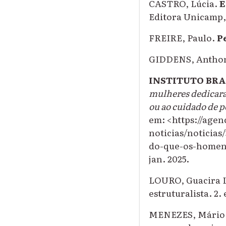
CASTRO, Lúcia.
E
Editora Unicamp, 
FREIRE, Paulo.
P
GIDDENS, Antho
INSTITUTO BRAS
mulheres dedicara
ou ao cuidado de p
em: <https://agen
noticias/noticia
do-que-os-homens
jan. 2025.
LOURO, Guacira 
estruturalista. 2. 
MENEZES, Mário