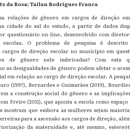
z da Rosa; Tailan Rodrigues Franca
isa relações de gênero em cargos de direção em 
a cidade do sul do estado, a partir de dados disp
r questionário on-line, desenvolvido com diretor
as escolas. O problema de pesquisa é descrit
s cargos de direção escolar no município em ques
ções de gênero nele imbricadas? Com esta qu
 as desigualdades de gênero podem afetar o aces
ial em relação ao cargo de direção escolar. A pesq
uro (1997), Bernardes e Guimarães (2019), Bourdieu
tem a construção social do gênero e as implicaçõe
com Freire (2011), que aponta a escola como espaço
ses mostram que embora as mulheres sejam maioria
rreiras para a ascensão aos cargos de direção, alé
riorização da maternidade e, até mesmo, estereót