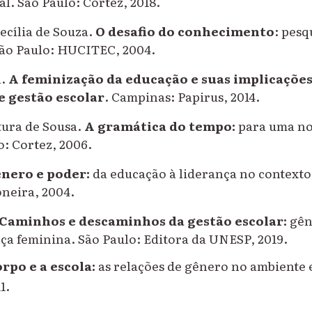
l. São Paulo: Cortez, 2018.
cília de Souza.
O desafio do conhecimento
: pesq
São Paulo: HUCITEC, 2004.
a.
A feminização da educação e suas implicações
e gestão escolar
. Campinas: Papirus, 2014.
ura de Sousa.
A gramática do tempo:
para uma no
o: Cortez, 2006.
nero e poder:
da educação à liderança no contexto
oneira, 2004.
Caminhos e descaminhos da gestão escolar:
gên
nça feminina. São Paulo: Editora da UNESP, 2019.
orpo e a escola:
as relações de gênero no ambiente 
1.