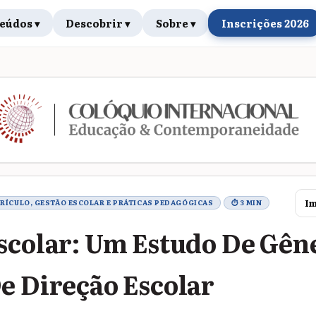
eúdos ▾
Descobrir ▾
Sobre ▾
Inscrições 2026
rabalho
Im
RRÍCULO, GESTÃO ESCOLAR E PRÁTICAS PEDAGÓGICAS
⏱ 3 MIN
scolar: Um Estudo De Gê
e Direção Escolar